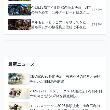
だ続く！去年の王者は不在だがその分
次を狙う多士済々の面々が揃った！春
今日は3歳マイル路線の頂上決戦！31年
327
PV
のマイル王者決定戦、安田記念！！！
の時を経て、〇外ダービーも残念クラ
シックの呼び名も今は昔！将来のマイ
今年もとうとうこの日がやってきた！
ル路線を背負って立つ馬が今年も生ま
273
PV
勝ち馬以外の桜花賞上位組は不在だ
れるか、NHKマイルC！！！
が！桜の女王に付け入るスキはあるの
か！？それとも別路線の遅れてきた大
物が下剋上を果たすのか？誰しもが未
知の領域、東京芝2400ｍで繰り広げら
れる3歳牝馬の頂上決戦！優駿牝馬、オ
ークス！！！
最新ニュース
CBC賞2026枠順決定｜有利不利の傾向と好枠
を引いた注目馬を解説
2026 レパードステークス 枠順決定｜有利不利
の傾向と鬼門の7枠を徹底解説
エルムステークス2026枠順決定｜有利不利の