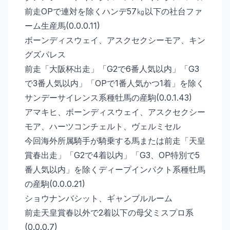
前走OPで連対を除くハンデ57㎏以下の社台ファ
ーム生産馬(0.0.0.11)
ボーンディスウェイ、アスクセクシーモア、キン
グズパレス
前走「大阪杯出走」「G2で6番人気以内」「G3
で3番人気以内」「OPで1番人気かつ1着」を除く
サンデーサイレンス系種牡馬の産駒(0.0.1.43)
アマキヒ、ボーンディスウェイ、アスクセクシー
モア、ハーツコンチェルト、ヴェルミセル
今回海外所属騎手が騎乗する馬または前走「天皇
賞春出走」「G2で4着以内」「G3、OP特別で5
番人気以内」を除くディープインパクト系種牡馬
の産駒(0.0.0.21)
ショウナンバシット、ギャンブルルーム
前走天皇賞春以外で2着以下の母父ミスプロ系
(0.0.0.7)