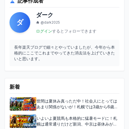
記事作成者
ダーク
ダ
@dark2025
ログイン
するとフォローできます
長年楽天ブログで細々とやっていましたが、今年から本
格的にここでこれまでやってきた消去法を上げていきた
いと思います。
新着
世間は夏休み真っただ中！社会人にとっては
あまり関係がないが！札幌では3歳から6歳ま
で揃って女の戦い！クイーンS！新潟では名
物の直線重賞！サマースプリントシリーズ3戦
いよいよ夏競馬も本格的に猛暑モードに！札
目！アイビスサマーダッシュ！！！
幌は通常通りだけど新潟、中京は昼休みがあ