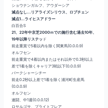
ショウナンガルフ、アウダーシア
減点なし…リアライズシリウス、ロブチェン
減点1…ライヒスアドラー
白百合S
21、22年中京芝2000ｍでの施行含む過去10年、
19年以降リステッ
ド
前走重賞で5着以内を除く関東馬(0.0.0.9)
オルフセン
前走重賞で4着以内またはそれ以外で0.3秒以上
差で1着を除くキャリア3戦以下(0.0.0.9)
バークシャーシチー
前走0.2秒以上差で1着を除く浦河町生産馬
(0.0.0.9)
オルフセン
連闘、中1週(0.0.0.12)
ロサルゴサ、ブライトフレア