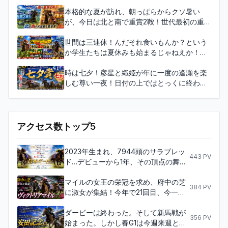
るのでメインレースは7R！間違えたらえらい
ことになるぞ！そんな中京では名称変更して2
本格的な夏が訪れ、朝っぱらからクソ暑い
年目の東海S、新潟開幕を飾るのはサマーマ
が、今日は北と南で重賞2鞍！世代最初の重賞
イルシリーズ2戦目、時期と条件が変わってこ
を制し、北の一番星となるのはどの馬か、函
ちらも2年目、関屋記念！！！
館2歳Sと昨年時期が移動したばかりのサマー
世間は三連休！んだそれ食いもんか？という
2000シリーズももう3戦目！小倉記念！！！
か学生たちは夏休みも始まるじゃねえか！よ
い子の高校生以下の諸君！馬券は買っちゃダ
メだぞ！ここで言うべき事じゃないが！今日
時は七夕！彦星と織姫が年に一度の逢瀬を楽
は重賞はないが、小倉で九州産馬の頂上決戦
しむ尊い一夜！日付の上ではとっくに終わっ
もあり、函館ではダート1700ｍ三冠2戦目も
てるけど！福島では七夕とは今日の事であ
ある！！！
る！すなわち！七夕賞！！！サマー2000シリ
ーズ2戦目、夏のローカル名物重賞、何も起こ
らないはずがない！
アクセス数トップ5
2023年生まれ、7944頭のサラブレッ
443
PV
ド…デビューから1年、その頂点の舞台
に立てるのは18頭のみ！全てを賭けた
144秒に刮目せよ！日本ダービー！そ
マイルの女王の栄冠を求め、府中の芝
384
PV
して第一回ダービーの舞台となった競
に淑女が集結！今年で21回目、今一番
馬場を記念するレース、目黒記念も最
強い女は誰だ！4歳世代か、年上世代
終レースだ！！！
か？興味は尽きないヴィクトリアマイ
ダービーは終わった。そして新馬戦が
356
PV
ル！！！
始まった。しかし春G1は今週来週とま