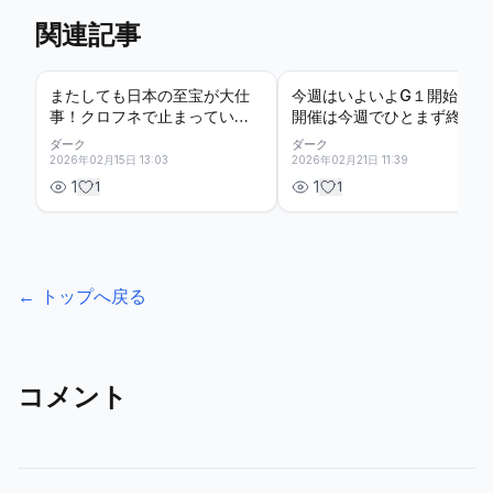
関連記事
またしても日本の至宝が大仕
今週はいよいよG１開始！東
事！クロフネで止まっていた
開催は今週でひとまず終わる
ダート史上最強馬論争が一歩
が、関西では阪神がスター
ダーク
ダーク
進んだ！では国内では？東西
ト！開幕週の短距離決戦、来
2026年02月15日 13:03
2026年02月21日 11:39
でG1馬が参戦！その事実だけ
月の尾張の決戦を見据える阪
1
1
1
1
で実際上がる！天皇賞馬が久
急杯と、冬の長距離重賞、年
しぶりの復帰で強力4歳勢に立
に一度しかないこの条件見届
ち向かう京都記念と、無敗の
ける価値あり！ダイヤモンド
G1馬が本物かどうか証明され
S！！！
る共同通信杯！！！
← トップへ戻る
コメント