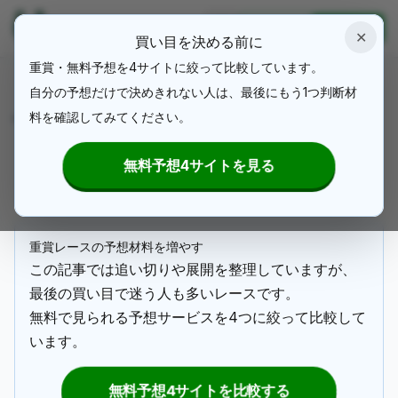
うまぴっく
ログイン
新規登録
✕
買い目を決める前に
重賞・無料予想を4サイトに絞って比較しています。
2023年生まれ、7944頭のサラブレッド…
デビューから1年、その頂点の舞台に立てる
自分の予想だけで決めきれない人は、最後にもう1つ判断材
ホ
のは18頭のみ！全てを賭けた144秒に刮目
料を確認してみてください。
ー
dark2025
せよ！日本ダービー！そして第一回ダービ
ム
ーの舞台となった競馬場を記念するレー
ス、目黒記念も最終レースだ！！！
無料予想4サイトを見る
重賞レースの予想材料を増やす
この記事では追い切りや展開を整理していますが、
最後の買い目で迷う人も多いレースです。
無料で見られる予想サービスを4つに絞って比較して
います。
無料予想4サイトを比較する