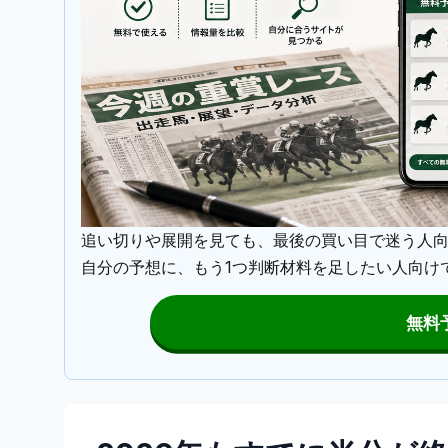
追い切りや展開を見ても、最後の買い目で迷う人向
自分の予想に、もう1つ判断材料を足したい人向け
無料