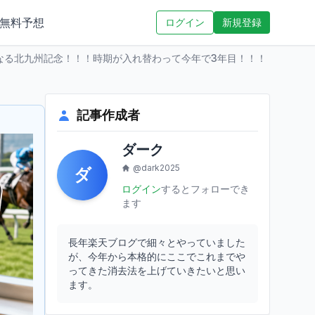
無料予想
ログイン
新規登録
なる北九州記念！！！時期が入れ替わって今年で3年目！！！
記事作成者
ダーク
@dark2025
ダ
ログイン
するとフォローでき
ます
長年楽天ブログで細々とやっていました
が、今年から本格的にここでこれまでや
ってきた消去法を上げていきたいと思い
ます。