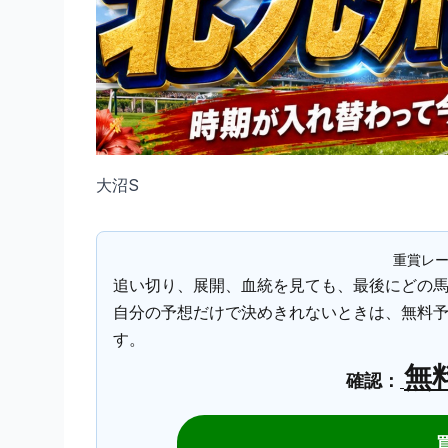
大沼S
重賞レ
追い切り、展開、血統を見ても、最後にどの
自分の予想だけで決めきれないときは、無料
す。
無
確認：