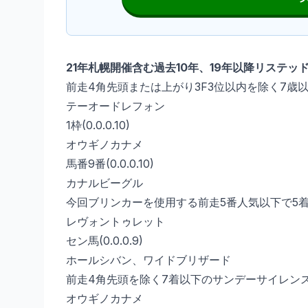
21年札幌開催含む過去10年、19年以降リステッ
前走4角先頭または上がり3F3位以内を除く7歳以上(0.
テーオードレフォン
1枠(0.0.0.10)
オウギノカナメ
馬番9番(0.0.0.10)
カナルビーグル
今回ブリンカーを使用する前走5番人気以下で5着以下(0
レヴォントゥレット
セン馬(0.0.0.9)
ホールシバン、ワイドブリザード
前走4角先頭を除く7着以下のサンデーサイレンス系種牡
オウギノカナメ