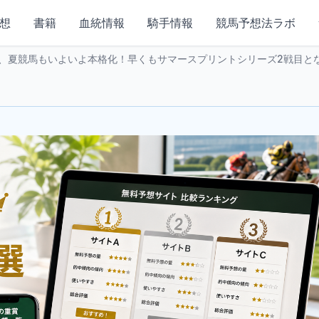
想
書籍
血統情報
騎手情報
競馬予想法ラボ
り、夏競馬もいよいよ本格化！早くもサマースプリントシリーズ2戦目と