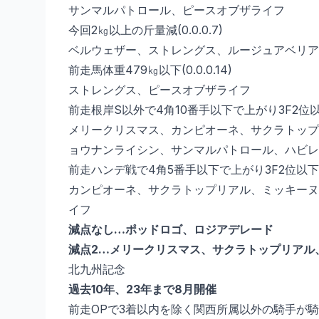
サンマルパトロール、ピースオブザライフ
今回2㎏以上の斤量減(0.0.0.7)
ベルウェザー、ストレングス、ルージュアベリア
前走馬体重479㎏以下(0.0.0.14)
ストレングス、ピースオブザライフ
前走根岸S以外で4角10番手以下で上がり3F2位以下(0
メリークリスマス、カンピオーネ、サクラトップ
ョウナンライシン、サンマルパトロール、ハビレ
前走ハンデ戦で4角5番手以下で上がり3F2位以下(0.0
カンピオーネ、サクラトップリアル、ミッキーヌ
イフ
減点なし…ポッドロゴ、ロジアデレード
減点2…メリークリスマス、サクラトップリアル
北九州記念
過去10年、23年まで8月開催
前走OPで3着以内を除く関西所属以外の騎手が騎乗する