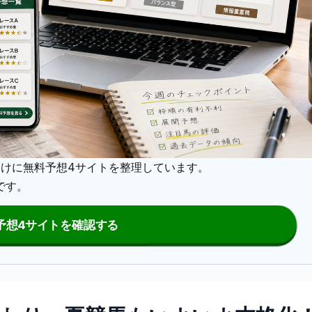
けに無料予想4サイトを整理しています。
です。
予想4サイトを確認する