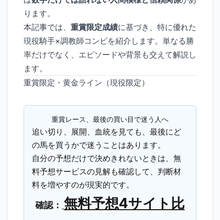
ります。
本記事では、
重賞限定成績
に基づき、特に優れた
現役騎手×調教師コンビを紹介します。単なる勝
率だけでなく、エピソードや背景も交えて解説し
ます。
重賞限定・黄金ライン（現役限定）
重賞レース、最後の買い目で迷う人へ
追い切り、展開、血統を見ても、最後にど
の馬を買うかで迷うことはあります。
自分の予想だけで決めきれないときは、無
料予想サービスの見解も確認して、判断材
料を増やすのが現実的です。
無料予想4サイト比
確認：