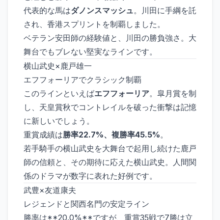
代表的な馬は
ダノンスマッシュ
。川田に手綱を託
され、香港スプリントを制覇しました。
ベテラン安田師の経験値と、川田の勝負強さ。大
舞台でもブレない堅実なラインです。
横山武史×鹿戸雄一
エフフォーリアでクラシック制覇
このラインといえば
エフフォーリア
。皐月賞を制
し、天皇賞秋でコントレイルを破った衝撃は記憶
に新しいでしょう。
重賞成績は
勝率22.7%、複勝率45.5%
。
若手騎手の横山武史を大舞台で起用し続けた鹿戸
師の信頼と、その期待に応えた横山武史。人間関
係のドラマが数字に表れた好例です。
武豊×友道康夫
レジェンドと関西名門の安定ライン
勝率は**20.0%**ですが、重賞35戦で7勝は立