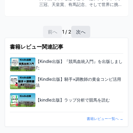
三冠、天皇賞、有馬記念、そして世界に挑む
馬たちも芝を主戦場としています。 そんな舞
台で結果を出すには、馬の力だけではなく、
騎手と調教師の黄金ラインが欠かせません。
本記事では、芝レー […]
前へ
1
/
2
次へ
書籍レビュー関連記事
【Kindle出版】『競馬血統入門』を出版しまし
た
【Kindle出版】騎手×調教師の黄金コンビ活用
法
【kindle出版】ラップ分析で競馬を読む
書籍レビュー一覧へ
→