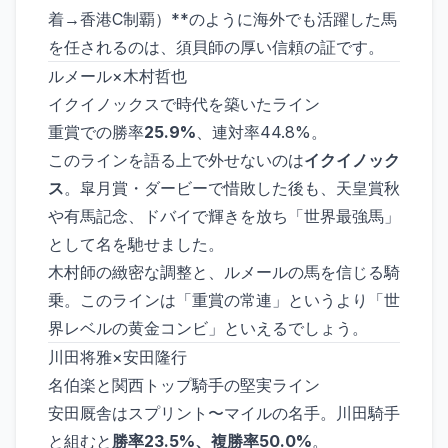
着→香港C制覇）**のように海外でも活躍した馬
を任されるのは、須貝師の厚い信頼の証です。
ルメール×木村哲也
イクイノックスで時代を築いたライン
重賞での勝率
25.9%
、連対率44.8%。
このラインを語る上で外せないのは
イクイノック
ス
。皐月賞・ダービーで惜敗した後も、天皇賞秋
や有馬記念、ドバイで輝きを放ち「世界最強馬」
として名を馳せました。
木村師の緻密な調整と、ルメールの馬を信じる騎
乗。このラインは「重賞の常連」というより「世
界レベルの黄金コンビ」といえるでしょう。
川田将雅×安田隆行
名伯楽と関西トップ騎手の堅実ライン
安田厩舎はスプリント〜マイルの名手。川田騎手
と組むと
勝率23.5%、複勝率50.0%
。