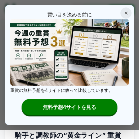
うまぴっく
ログイン
新規登録
✕
買い目を決める前に
ホーム
騎手分析
騎手と調教師の“黄金ライン” 重賞編
重賞レースの予想材料を増やす
この記事では追い切りや展開を整理していますが、
最後の買い目で迷う人も多いレースです。
無料で見られる予想サービスを4つに絞って比較して
います。
重賞の無料予想を4サイトに絞って比較しています。
無料予想4サイトを比較する
無料予想4サイトを見る
騎手と調教師の“黄金ライン” 重賞