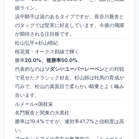
績ライン。
浜中騎手は波のあるタイプですが、長谷川厩舎と
のタッグでは堅実に好走しています。今後の飛躍
が期待される注目株です。
松山弘平×杉山晴紀
桜花賞・オークス戦線で輝く
勝率
20.0%、複勝率50.0%
。
代表的なのは
ソダシ
や
ユーバーレーベン
との対戦
で見せたクラシック好走。杉山師は牝馬の育成が
巧みで、松山の真面目で柔らかい騎乗とよく噛み
合います。
ルメール×国枝栄
名門厩舎と関東の大黒柱
勝率は19.4%ですが、連対率41.7%と信頼度は高
い。
アーモンドアイの存在が象徴的で、「ルメール×