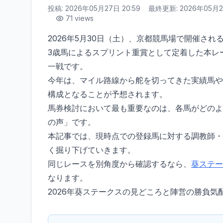
投稿:
2026年05月27日 20:59
最終更新:
2026年05月2
71
views
2026年5月30日（土）、京都競馬場で開催され
3歳馬によるスプリント重賞として定着した本レ
一戦です。
今年は、マイル路線から舵を切ってきた実績馬や
構成となることが予想されます。
馬券検討において最も重要なのは、各馬がどのよ
の声」です。
本記事では、現時点での登録馬に対する調教師・
く掘り下げていきます。
同じレースを別角度から確認するなら、
葵ステー
なります。
2026年葵ステークスの見どころと陣営の勝負気