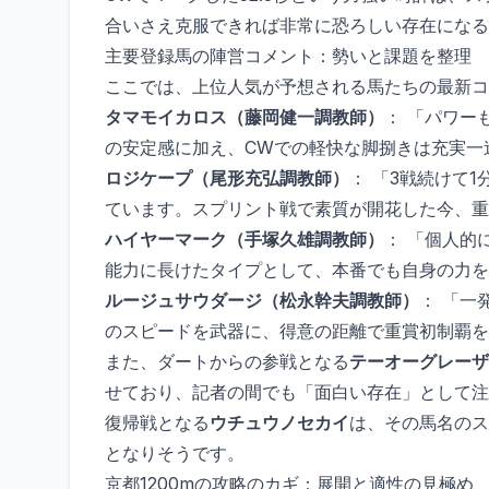
合いさえ克服できれば非常に恐ろしい存在になる
主要登録馬の陣営コメント：勢いと課題を整理
ここでは、上位人気が予想される馬たちの最新コ
タマモイカロス（藤岡健一調教師）
： 「パワー
の安定感に加え、CWでの軽快な脚捌きは充実一
ロジケープ（尾形充弘調教師）
： 「3戦続けて
ています。スプリント戦で素質が開花した今、重
ハイヤーマーク（手塚久雄調教師）
： 「個人的
能力に長けたタイプとして、本番でも自身の力を
ルージュサウダージ（松永幹夫調教師）
： 「一
のスピードを武器に、得意の距離で重賞初制覇を
また、ダートからの参戦となる
テーオーグレーザ
せており、記者の間でも「面白い存在」として注
復帰戦となる
ウチュウノセカイ
は、その馬名のス
となりそうです。
京都1200mの攻略のカギ：展開と適性の見極め