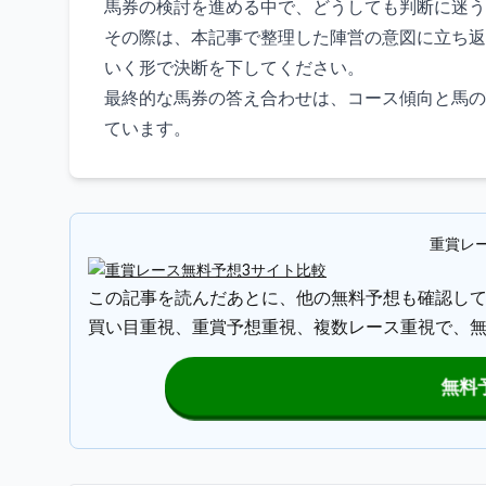
馬券の検討を進める中で、どうしても判断に迷う
その際は、本記事で整理した陣営の意図に立ち返
いく形で決断を下してください。
最終的な馬券の答え合わせは、コース傾向と馬の
ています。
重賞レ
この記事を読んだあとに、他の無料予想も確認し
買い目重視、重賞予想重視、複数レース重視で、
無料