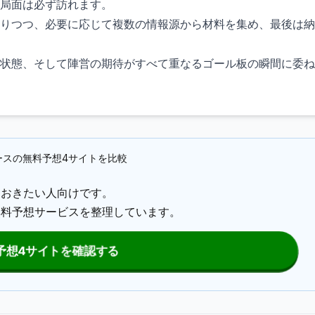
局面は必ず訪れます。
りつつ、必要に応じて複数の情報源から材料を集め、最後は納
状態、そして陣営の期待がすべて重なるゴール板の瞬間に委ね
ースの無料予想4サイトを比較
ておきたい人向けです。
無料予想サービスを整理しています。
予想4サイトを確認する