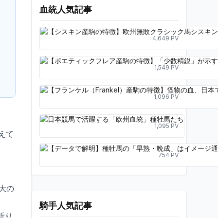
血統人気記事
4,649
PV
1,549
PV
1,096
PV
日
1,095
PV
本
えて
競
馬
754
PV
で
活
躍
大の
す
る
騎手人気記事
「欧
折り