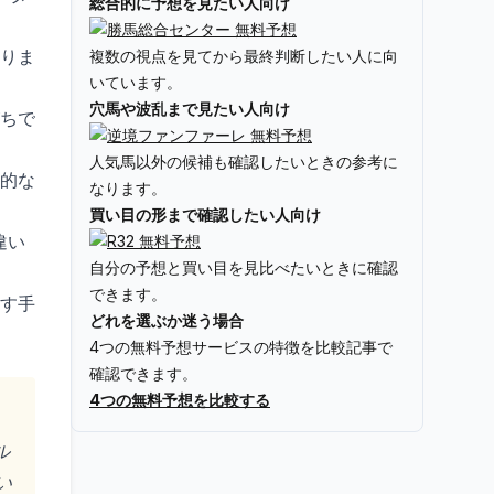
総合的に予想を見たい人向け
の
違
りま
複数の視点を見てから最終判断したい人に向
い
と
いています。
ラ
穴馬や波乱まで見たい人向け
ちで
ッ
プ
人気馬以外の候補も確認したいときの参考に
の
的な
なります。
変
化
買い目の形まで確認したい人向け
違い
自分の予想と買い目を見比べたいときに確認
できます。
す手
どれを選ぶか迷う場合
4つの無料予想サービスの特徴を比較記事で
確認できます。
4つの無料予想を比較する
ル
い