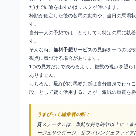
だけで結論を出すのはリスクが伴います。
枠順が確定した後の各馬の動向や、当日の馬場状
す。
自分一人の予想では、どうしても特定の馬に執着
す。
そんな時、
無料予想サービス
の見解を一つの比較
視点に気づける場合があります。
1つの見方だけで決めるより、複数の視点を照ら
ありません。
もちろん、最終的な馬券判断は自分自身で行うこ
段」として賢く活用することが、激戦の重賞を勝
うまぴっく編集者の眼：
葵ステークスは、単純な持ち時計以上に「京
ージュサウダージ。父フィレンツェファイアは