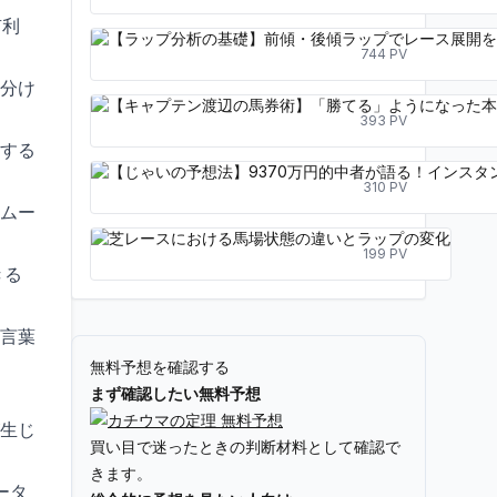
ン”
ト
有利
重
編
744
PV
賞
編
分け
393
PV
する
310
PV
ムー
芝
199
PV
レ
きる
ー
ス
に
言葉
お
無料予想を確認する
け
まず確認したい無料予想
る
馬
生じ
場
買い目で迷ったときの判断材料として確認で
状
きます。
態
ータ