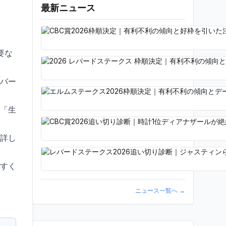
で
金
し
最新ニュース
競
コ
た
馬
ン
を
ビ
読
活
要な
む
用
法
バー
「生
詳し
すく
ニュース一覧へ
→