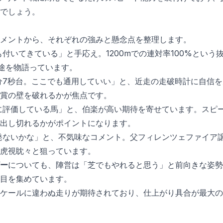
でしょう。
メントから、それぞれの強みと懸念点を整理します。
も付いてきている」と手応え。1200mでの連対率100%という
途を物語っています。
1分7秒台。ここでも通用していい」と、近走の走破時計に自信
賞の壁を破れるかが焦点です。
に評価している馬」と、伯楽が高い期待を寄せています。スピ
出し切れるかがポイントになります。
発ないかな」と、不気味なコメント。父フィレンツェファイア
虎視眈々と狙っています。
ー
についても、陣営は「芝でもやれると思う」と前向きな姿勢
目を集めています。
ケールに違わぬ走りが期待されており、仕上がり具合が最大の