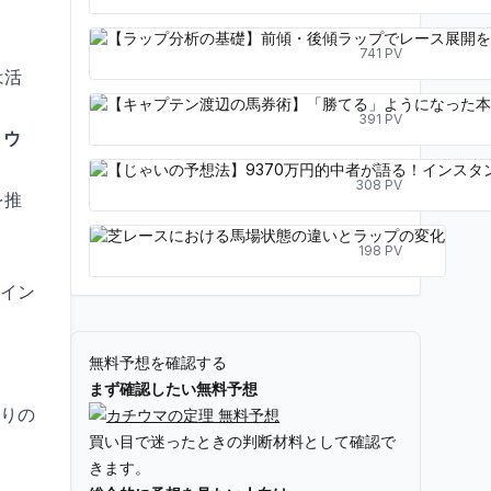
ン”
ト
重
編
741
PV
賞
は活
編
391
PV
リウ
308
PV
を推
芝
198
PV
レ
ー
イン
ス
に
お
無料予想を確認する
け
まず確認したい無料予想
る
りの
馬
場
買い目で迷ったときの判断材料として確認で
状
きます。
態