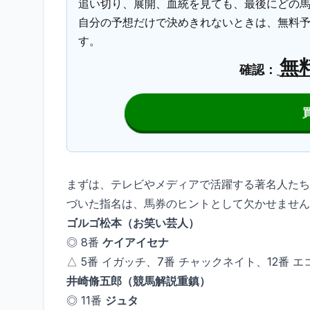
追い切り、展開、血統を見ても、最後にどの
自分の予想だけで決めきれないときは、無料
す。
無
確認：
まずは、テレビやメディアで活躍する著名人たち
づいた指名は、馬券のヒントとして欠かせません
ゴルゴ松本（お笑い芸人）
◎ 8番
ケイアイセナ
△ 5番 イガッチ、7番 チャックネイト、12番 
井崎脩五郎（競馬解説重鎮）
◎ 11番
ジュタ