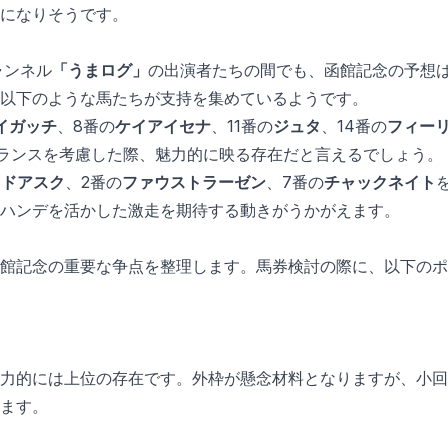
になりそうです。
ャンネル
「うまログ」
の出演者たちの間でも、函館記念の予想
以下のような馬たちが支持を集めているようです。
イガッチ
、8番の
ケイアイセナ
、11番の
ジュタ
、14番の
フィー
ランスを考慮した際、魅力的に映る存在だと言えるでしょう。
ッドアスク
、2番の
ファウストラーゼン
、7番の
チャックネイト
ハンデを活かした激走を期待する動きがうかがえます。
館記念の重要な争点を整理します。馬券検討の際に、以下のポ
力的には上位の存在です。外枠が懸念材料となりますが、小回
ます。