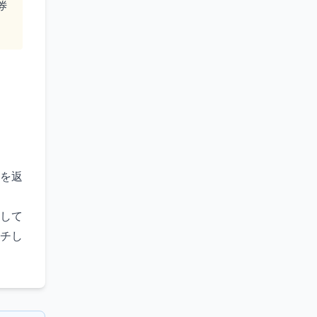
券
を返
して
チし