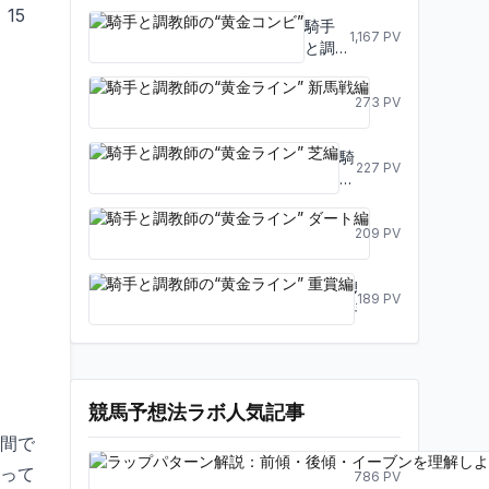
州
15
血
騎手
1,167
PV
統」
と調
種
教師
牡
の“黄
騎
273
PV
馬
金コ
手
た
ンビ”
と
ち
騎
調
227
PV
手
教
と
師
調
の“黄
騎
209
PV
教
金
手
師
ラ
と
の“黄
騎
イ
調
189
PV
金
手
ン”
教
ラ
と
新
師
イ
調
馬
の“黄
ン”
教
戦
金
芝
師
編
ラ
競馬予想法ラボ人気記事
編
の“黄
イ
金
ン”
間で
ラ
ダ
って
786
PV
イ
ー