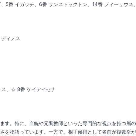
、5番 イガッチ、6番 サンストックトン、14番 フィーリウス、
コロディノス
ノス、☆ 8番 ケイアイセナ
ます。特に、血統や元調教師といった専門的な視点を持つ層の
さを物語っています。一方で、相手候補として名前が複数挙が