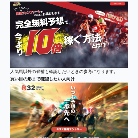
人気馬以外の候補も確認したいときの参考になります。
買い目の形まで確認したい人向け