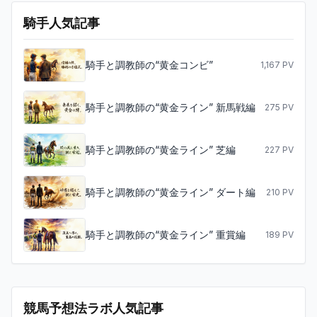
騎手人気記事
騎手と調教師の“黄金コンビ”
1,167
PV
騎手と調教師の“黄金ライン” 新馬戦編
275
PV
騎手と調教師の“黄金ライン” 芝編
227
PV
騎手と調教師の“黄金ライン” ダート編
210
PV
騎手と調教師の“黄金ライン” 重賞編
189
PV
競馬予想法ラボ人気記事