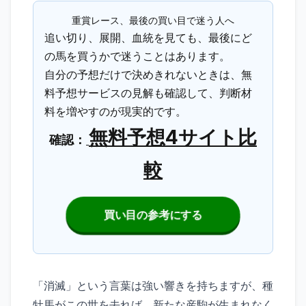
重賞レース、最後の買い目で迷う人へ
追い切り、展開、血統を見ても、最後にど
の馬を買うかで迷うことはあります。
自分の予想だけで決めきれないときは、無
料予想サービスの見解も確認して、判断材
料を増やすのが現実的です。
無料予想4サイト比
確認：
較
買い目の参考にする
「消滅」という言葉は強い響きを持ちますが、種
牡馬がこの世を去れば、新たな産駒が生まれなく