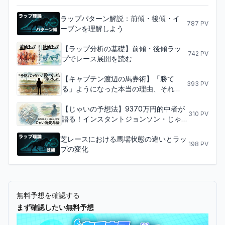
ラップパターン解説：前傾・後傾・イ
787
PV
ーブンを理解しよう
【ラップ分析の基礎】前傾・後傾ラッ
742
PV
プでレース展開を読む
【キャプテン渡辺の馬券術】「勝て
393
PV
る」ようになった本当の理由、それは
「予想をやめた」からだった
【じゃいの予想法】9370万円的中者が
310
PV
語る！インスタントジョンソン・じゃい
流「勝てる競馬理論」を徹底解剖
芝レースにおける馬場状態の違いとラッ
198
PV
プの変化
無料予想を確認する
まず確認したい無料予想