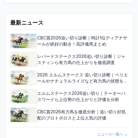
最新ニュース
CBC賞2026追い切り診断｜時計1位ディアナザ
ールが絶好の動き！高評価馬まとめ
レパードステークス2026追い切り診断｜ジャ
スティンら有力馬の仕上がりを徹底調査
2026 エルムステークス 追い切り診断｜ペリエ
ールやナチュラルライズなど有力馬の状態を解
説
エルムステークス2026追い切り｜テーオーパ
スワードら上位勢の仕上がりと評価を分析
CBC賞2026有力馬を徹底分析｜追い切り好気
配のプロトポロスと上位人気の評価
ニュース一覧へ
→