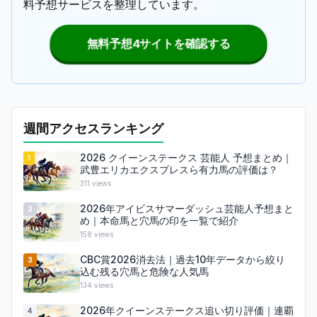
料予想サービスを整理しています。
無料予想4サイトを確認する
週間アクセスランキング
2026 クイーンステークス 芸能人 予想まとめ｜
1
武豊エリカエクスプレスら有力馬の評価は？
311
views
2026年アイビスサマーダッシュ芸能人予想まと
2
め｜本命馬と穴馬の印を一覧で紹介
158
views
CBC賞2026消去法｜過去10年データから絞り
3
込む残る穴馬と危険な人気馬
134
views
2026年クイーンステークス追い切り評価｜連覇
4