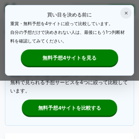
うまぴっく
ログイン
新規登録
✕
買い目を決める前に
重賞・無料予想を4サイトに絞って比較しています。
ホ
【追憶】JRAから「キングヘイロー産駒」が完
ー
news
全消滅。稀代のクセ馬がターフに残した熱狂
自分の予想だけで決めきれない人は、最後にもう1つ判断材
ム
と、受け継がれる血の物語
料を確認してみてください。
無料予想4サイトを見る
重賞レースの予想材料を増やす
この記事では追い切りや展開を整理していますが、
最後の買い目で迷う人も多いレースです。
無料で見られる予想サービスを4つに絞って比較して
います。
無料予想4サイトを比較する