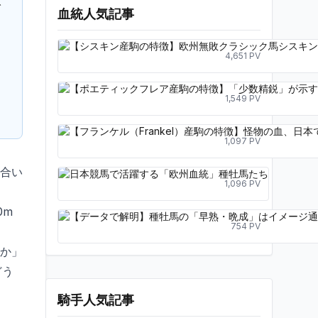
で
血統人気記事
4,651
PV
1,549
PV
1,097
PV
合い
日
1,096
PV
本
競
0m
馬
754
PV
で
活
るか」
躍
どう
す
る
騎手人気記事
「欧