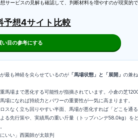
予想サービスの見解も確認して、判断材料を増やすのが現実的
料予想4サイト比較
買い目の参考にする
が最も神経を尖らせているのが
「馬場状態」と「展開」
の兼ね
重馬場まで悪化する可能性が指摘されています。小倉の芝120
馬場になれば持続力とパワーの重要性が一気に高まります。
てロスなく立ち回りやすい半面、馬場が悪化すれば「どこを通
る先行策や、実績馬の重い斤量（トップハンデ58.0kg）を
。
にいい」西園師が太鼓判