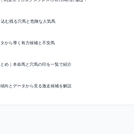
絞り込む残る穴馬と危険な人気馬
ータから導く有力候補と不安馬
まとめ｜本命馬と穴馬の印を一覧で紹介
の傾向とデータから見る激走候補を解説