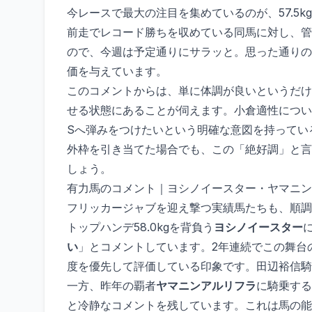
今レースで最大の注目を集めているのが、57.5k
前走でレコード勝ちを収めている同馬に対し、管
ので、今週は予定通りにサラッと。思った通りの
価を与えています。
このコメントからは、単に体調が良いというだけ
せる状態にあることが伺えます。小倉適性につい
Sへ弾みをつけたいという明確な意図を持ってい
外枠を引き当てた場合でも、この「絶好調」と言
しょう。
有力馬のコメント｜ヨシノイースター・ヤマニン
フリッカージャブを迎え撃つ実績馬たちも、順調
トップハンデ58.0kgを背負う
ヨシノイースター
い
」とコメントしています。2年連続でこの舞台の
度を優先して評価している印象です。田辺裕信騎
一方、昨年の覇者
ヤマニンアルリフラ
に騎乗する
と冷静なコメントを残しています。これは馬の能