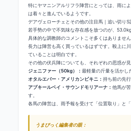
特にヤマニンアルリフラ陣営にとっては、雨によ
は着々と進んでいるようです。
デアヴェローチェとその他の注目馬｜追い切りS
若手勢の中で不気味な存在感を放つのが、53.0k
具体的な調教師のコメントこそ多くはありません
長力は陣営も高く買っているはずです。鞍上に川
ていることは明白です。
その他の伏兵陣についても、それぞれの思惑が見
ジェニファー（50kg）：
最軽量の斤量を活かし
オタルエバー・アメリカンビキニ：
持ち前の先行
アブキールベイ・サウンドモリアーナ：
他馬が苦
す。
各馬の陣営は、雨予報を受けて「位置取り」と「
うまぴっく編集者の眼：