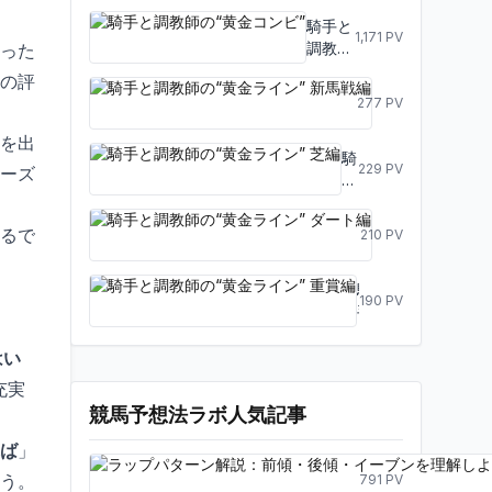
州
血
騎手と
1,171
PV
統」
調教師
った
種
の“黄
の評
牡
金コン
騎
277
PV
馬
ビ”
手
た
と
を出
ち
騎
調
229
PV
ーズ
手
教
と
師
調
の“黄
騎
るで
210
PV
教
金
手
師
ラ
と
の“黄
騎
イ
調
190
PV
金
手
ン”
教
ラ
と
新
師
イ
調
馬
の“黄
はい
ン”
教
戦
金
充実
芝
師
編
ラ
競馬予想法ラボ人気記事
編
の“黄
イ
金
ン”
ば
」
ラ
ダ
う。
791
PV
イ
ー