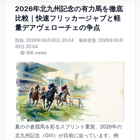
2026年北九州記念の有力馬を徹底
比較｜快速フリッカージャブと軽
量デアヴェローチェの争点
投稿:
2026年06月30日 20:04
最終更新:
2026年06月
30日 20:04
168
views
夏の小倉競馬を彩るスプリント重賞、2026年の
北九州記念（GIII）が目前に迫っています。例