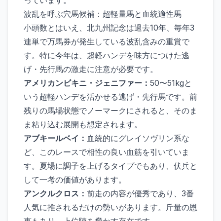
っています。
波乱を呼ぶ穴馬候補：超軽量馬と血統適性馬
小頭数とはいえ、北九州記念は過去10年、毎年3
連単で万馬券が発生している波乱含みの重賞で
す。特に今年は、超軽ハンデを味方につけた逃
げ・先行馬の激走に注意が必要です。
アメリカンビキニ・ジェニファー：
50〜51kgと
いう超軽ハンデを活かせる逃げ・先行馬です。前
残りの馬場状態でノーマークにされると、そのま
ま粘り込む展開も想定されます。
アブキールベイ：
血統的にグレイソヴリン系な
ど、このレースで相性の良い血筋を引いていま
す。夏場に調子を上げるタイプでもあり、伏兵と
して一考の価値があります。
アンクルクロス：
前走の内容が優秀であり、3番
人気に推されるだけの勢いがあります。斤量の恩