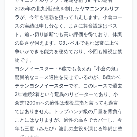
ヤマニンアルリフラ：連覇を狙う昨年の覇者
2025年の北九州記念を制した
ヤマニンアルリフ
ラ
が、今年も連覇を狙って出走します。小倉コー
スの実績は申し分なく、まさに舞台設定はベス
ト。追い切り診断でも高い評価を得ており、体調
の良さが伺えます。G3レベルであれば常に上位
争いができる能力を秘めており、今回も軽視は禁
物です。
ヨシノイースター：8歳でも衰えぬ「小倉の鬼」
驚異的なコース適性を見せているのが、8歳のベ
テラン
ヨシノイースター
です。このレースで過去
2年連続2着という驚異のリピーターであり、小
倉芝1200mへの適性は現役屈指と言っても過言
ではありません。トップハンデ級の斤量を背負う
ことにはなりますが、適性の高さでカバーし、今
年も三度（みたび）波乱の主役を演じる準備は整