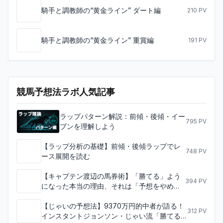
騎手と調教師の“黄金ライン” ダート編
210
PV
騎手と調教師の“黄金ライン” 重賞編
191
PV
競馬予想法ラボ人気記事
ラップパターン解説：前傾・後傾・イー
795
PV
ブンを理解しよう
【ラップ分析の基礎】前傾・後傾ラップでレ
748
PV
ース展開を読む
【キャプテン渡辺の馬券術】「勝てる」よう
394
PV
になった本当の理由、それは「予想をやめ
た」からだった
【じゃいの予想法】9370万円的中者が語る！
312
PV
インスタントジョンソン・じゃい流「勝てる