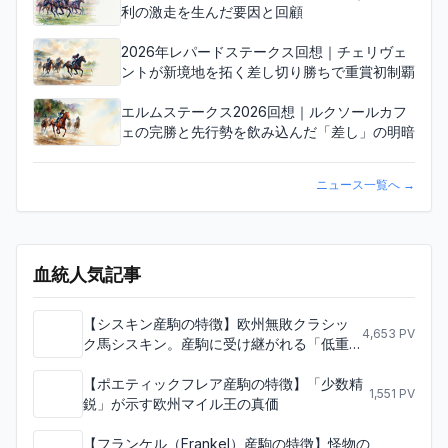
利の激走を生んだ要因と回顧
2026年レパードステークス回想｜チェリヴェ
ントが新境地を拓く差し切り勝ちで重賞初制覇
エルムステークス2026回想｜ルクソールカフ
ェの完勝と先行勢を飲み込んだ「差し」の明暗
ニュース一覧へ
→
血統人気記事
【シスキン産駒の特徴】欧州無敗クラシッ
4,653
PV
ク馬シスキン。産駒に受け継がれる「低重
心のスピード」と日本への適性
【ポエティックフレア産駒の特徴】「少数精
1,551
PV
鋭」が示す欧州マイル王の真価
【フランケル（Frankel）産駒の特徴】怪物の