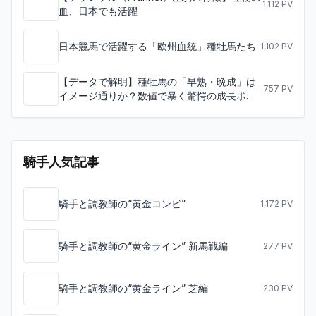
1,112
PV
血、日本でも活躍
日本競馬で活躍する「欧州血統」種牡馬たち
1,102
PV
【データで解明】種牡馬の「早熟・晩
757
PV
成」はイメージ通りか？数値で暴く驚
愕の成長ポテンシャル分析
騎手人気記事
騎手と調教師の“黄金コンビ”
1,172
PV
騎手と調教師の“黄金ライン” 新馬戦編
277
PV
騎手と調教師の“黄金ライン” 芝編
230
PV