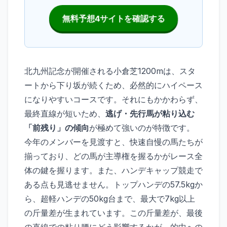
無料予想4サイトを確認する
北九州記念が開催される小倉芝1200mは、スタ
ートから下り坂が続くため、必然的にハイペース
になりやすいコースです。それにもかかわらず、
最終直線が短いため、
逃げ・先行馬が粘り込む
「前残り」の傾向
が極めて強いのが特徴です。
今年のメンバーを見渡すと、快速自慢の馬たちが
揃っており、どの馬が主導権を握るかがレース全
体の鍵を握ります。また、ハンデキャップ競走で
ある点も見逃せません。トップハンデの57.5kgか
ら、超軽ハンデの50kg台まで、最大で7kg以上
の斤量差が生まれています。この斤量差が、最後