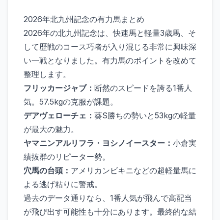
2026年北九州記念の有力馬まとめ
2026年の北九州記念は、快速馬と軽量3歳馬、そ
して歴戦のコース巧者が入り混じる非常に興味深
い一戦となりました。有力馬のポイントを改めて
整理します。
フリッカージャブ：
断然のスピードを誇る1番人
気。57.5kgの克服が課題。
デアヴェローチェ：
葵S勝ちの勢いと53kgの軽量
が最大の魅力。
ヤマニンアルリフラ・ヨシノイースター：
小倉実
績抜群のリピーター勢。
穴馬の台頭：
アメリカンビキニなどの超軽量馬に
よる逃げ粘りに警戒。
過去のデータ通りなら、1番人気が飛んで高配当
が飛び出す可能性も十分にあります。最終的な結