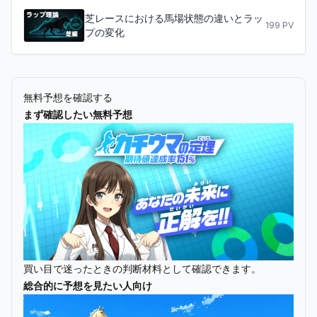
競馬理論」を徹底解剖
芝レースにおける馬場状態の違いとラッ
199
PV
プの変化
無料予想を確認する
まず確認したい無料予想
買い目で迷ったときの判断材料として確認できます。
総合的に予想を見たい人向け