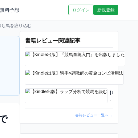
無料予想
ログイン
新規登録
勝ち馬を絞り込む
書籍レビュー関連記事
【Kind
出
版】
【Kind
『競
出
馬
版】
血
【kindle
騎
統
出
手
入
版】
×
門』
ラ
調
を
書籍レビュー一覧へ
→
で
ッ
教
出
プ
師
版
分
の
し
析
黄
ま