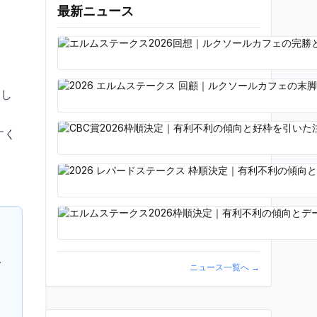
で
金
し
最新ニュース
競
コ
た
馬
ン
を
ビ
読
活
む
用
まし
法
すく
で
ニュース一覧へ
→