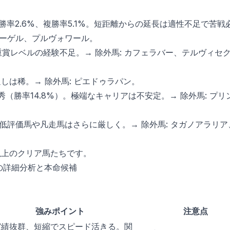
で勝率2.6%、複勝率5.1%。短距離からの延長は適性不足で苦戦
ォーゲル、プルヴォワール。
。重賞レベルの経験不足。→ 除外馬: カフェラバー、テルヴィセ
返しは稀。→ 除外馬: ピエドゥラパン。
優秀（勝率14.8%）。極端なキャリアは不安定。→ 除外馬: プリ
: 低評価馬や凡走馬はさらに厳しく。→ 除外馬: タガノアラリア
以上のクリア馬たちです。
の詳細分析と本命候補
強みポイント
注意点
実績抜群、短縮でスピード活きる。関