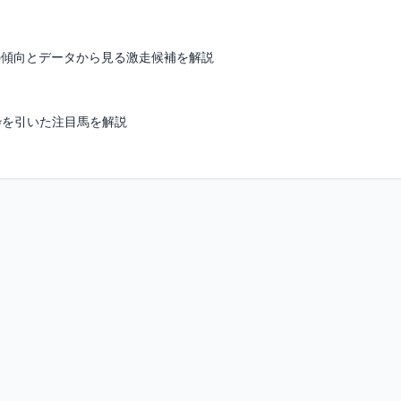
の傾向とデータから見る激走候補を解説
枠を引いた注目馬を解説