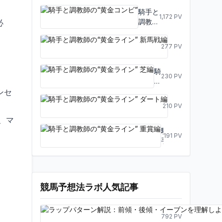
州
血
騎手と
1,172
PV
統」
調教師
必
種
の“黄
牡
金コン
騎
277
PV
ク
馬
ビ”
手
た
と
ち
騎
調
230
PV
手
教
と
師
ンセ
調
の“黄
騎
210
PV
教
金
手
、マ
師
ラ
と
の“黄
騎
イ
調
191
PV
金
手
ン”
教
ラ
と
新
師
イ
調
馬
の“黄
ン”
教
戦
金
芝
師
編
ラ
競馬予想法ラボ人気記事
編
の“黄
イ
金
ン”
ラ
ダ
792
PV
イ
ー