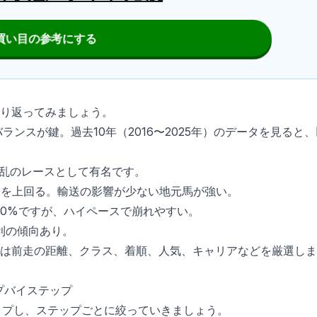
買い目の参考にする
り返ってみましょう。
ランスが鍵。過去10年（2016〜2025年）のデータを見ると
ぶ波乱のレースとして有名です。
.1%）を上回る。輸送の影響が少ない地元馬が強い。
10%ですが、ハイペースで崩れやすい。
枠有利の傾向あり。
は前走の距離、クラス、着順、人気、キャリアなどを厳選しま
プバイステップ
ップし、ステップごとに絞っていきましょう。