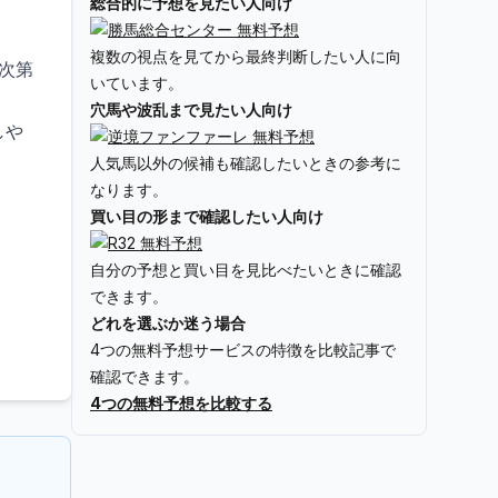
総合的に予想を見たい人向け
の
違
。
複数の視点を見てから最終判断したい人に向
い
次第
と
いています。
ラ
穴馬や波乱まで見たい人向け
ッ
しや
プ
人気馬以外の候補も確認したいときの参考に
の
なります。
変
化
買い目の形まで確認したい人向け
自分の予想と買い目を見比べたいときに確認
できます。
どれを選ぶか迷う場合
。
4つの無料予想サービスの特徴を比較記事で
確認できます。
4つの無料予想を比較する