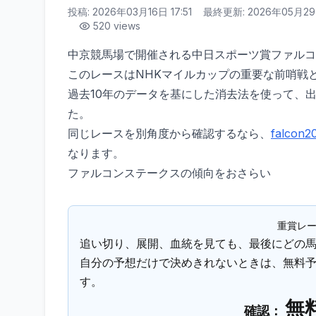
投稿:
2026年03月16日 17:51
最終更新:
2026年05月29日
520
views
中京競馬場で開催される中日スポーツ賞ファルコ
このレースはNHKマイルカップの重要な前哨戦
過去10年のデータを基にした消去法を使って、
た。
同じレースを別角度から確認するなら、
falco
なります。
ファルコンステークスの傾向をおさらい
重賞レ
追い切り、展開、血統を見ても、最後にどの
自分の予想だけで決めきれないときは、無料
す。
無
確認：