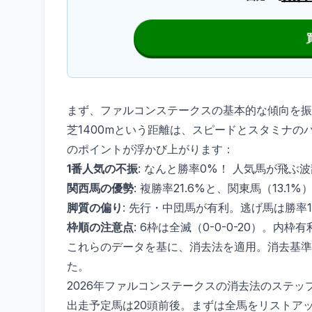
まず、ファルコンステークスの基本的な傾向を振
芝1400mという距離は、スピードとスタミナのバ
のポイントが浮かび上がります：
1番人気の不振
: なんと勝率0%！ 人気馬が飛
関西馬の優勢
: 複勝率21.6%と、関東馬（13
脚質の偏り
: 先行・中団馬が有利。逃げ馬は勝率
枠順の注意点
: 6枠は全滅（0-0-0-20）。内
これらのデータを基に、消去法を適用。消去基準
た。
2026年ファルコンステークスの消去法のステッ
出走予定馬は20頭前後。まずは全馬をリストア