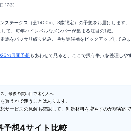
 17:23
ンステークス（芝1400m、3歳限定）の予想をお届けします。
として、毎年ハイレベルなメンバーが集まる注目の1戦。
出走馬をバッサリ絞り込み、勝ち馬候補をピックアップしてみ
n2026の展開予想
もあわせて見ると、ここで扱う争点を整理しや
ース、最後の買い目で迷う人へ
馬を買うかで迷うことはあります。
予想サービスの見解も確認して、判断材料を増やすのが現実的
料予想4サイト比較