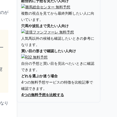
総合的に予想を見たい人向け
の
違
のが
複数の視点を見てから最終判断したい人に向
い
と
いています。
ラ
穴馬や波乱まで見たい人向け
ッ
プ
人気馬以外の候補も確認したいときの参考に
の
なります。
変
ー
化
買い目の形まで確認したい人向け
。
自分の予想と買い目を見比べたいときに確認
見
できます。
どれを選ぶか迷う場合
4つの無料予想サービスの特徴を比較記事で
確認できます。
4つの無料予想を比較する
なり