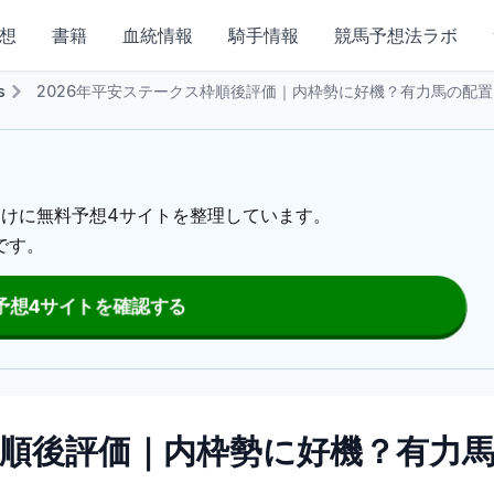
想
書籍
血統情報
騎手情報
競馬予想法ラボ
s
2026年平安ステークス枠順後評価｜内枠勢に好機？有力馬の配
けに無料予想4サイトを整理しています。
です。
予想4サイトを確認する
枠順後評価｜内枠勢に好機？有力