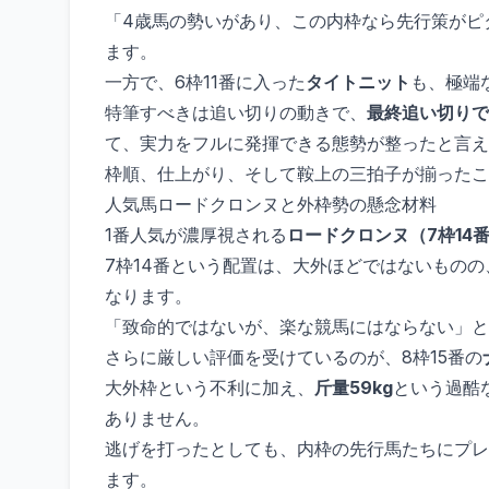
「4歳馬の勢いがあり、この内枠なら先行策がピ
ます。
一方で、6枠11番に入った
タイトニット
も、極端
特筆すべきは追い切りの動きで、
最終追い切りで
て、実力をフルに発揮できる態勢が整ったと言え
枠順、仕上がり、そして鞍上の三拍子が揃ったこ
人気馬ロードクロンヌと外枠勢の懸念材料
1番人気が濃厚視される
ロードクロンヌ（7枠14
7枠14番という配置は、大外ほどではないもの
なります。
「致命的ではないが、楽な競馬にはならない」と
さらに厳しい評価を受けているのが、8枠15番の
大外枠という不利に加え、
斤量59kg
という過酷
ありません。
逃げを打ったとしても、内枠の先行馬たちにプレ
ます。