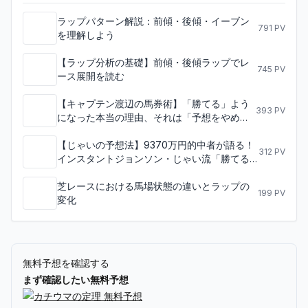
ラップパターン解説：前傾・後傾・イーブン
791
PV
を理解しよう
【ラップ分析の基礎】前傾・後傾ラップでレ
745
PV
ース展開を読む
【キャプテン渡辺の馬券術】「勝てる」よう
393
PV
になった本当の理由、それは「予想をやめ
た」からだった
【じゃいの予想法】9370万円的中者が語る！
312
PV
インスタントジョンソン・じゃい流「勝てる
競馬理論」を徹底解剖
芝レースにおける馬場状態の違いとラップの
199
PV
変化
無料予想を確認する
まず確認したい無料予想