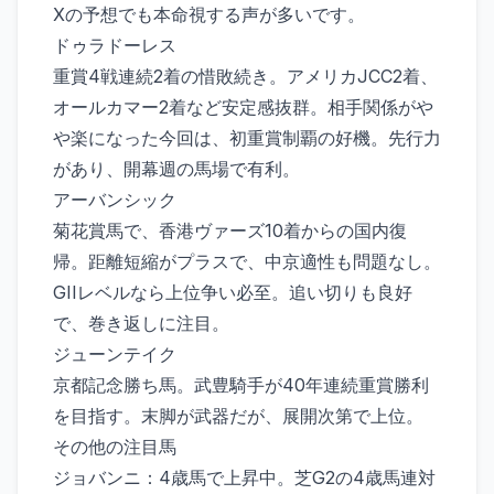
Xの予想でも本命視する声が多いです。
ドゥラドーレス
重賞4戦連続2着の惜敗続き。アメリカJCC2着、
オールカマー2着など安定感抜群。相手関係がや
や楽になった今回は、初重賞制覇の好機。先行力
があり、開幕週の馬場で有利。
アーバンシック
菊花賞馬で、香港ヴァーズ10着からの国内復
帰。距離短縮がプラスで、中京適性も問題なし。
GIIレベルなら上位争い必至。追い切りも良好
で、巻き返しに注目。
ジューンテイク
京都記念勝ち馬。武豊騎手が40年連続重賞勝利
を目指す。末脚が武器だが、展開次第で上位。
その他の注目馬
ジョバンニ：4歳馬で上昇中。芝G2の4歳馬連対