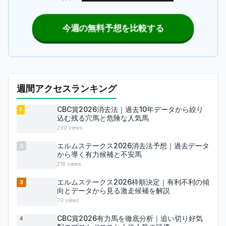
今週の無料予想を比較する
週間アクセスランキング
CBC賞2026消去法｜過去10年データから絞り
1
込む残る穴馬と危険な人気馬
290
views
エルムステークス2026消去法予想｜過去データ
2
から導く有力候補と不安馬
218
views
エルムステークス2026枠順決定｜有利不利の傾
3
向とデータから見る激走候補を解説
70
views
CBC賞2026有力馬を徹底分析｜追い切り好気
4