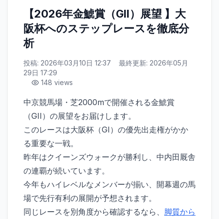
【2026年金鯱賞（GII）展望 】大
阪杯へのステップレースを徹底分
析
投稿:
2026年03月10日 12:37
最終更新:
2026年05月
29日 17:29
148
views
中京競馬場・芝2000mで開催される金鯱賞
（GII）の展望をお届けします。
このレースは大阪杯（GI）の優先出走権がかか
る重要な一戦。
昨年はクイーンズウォークが勝利し、中内田厩舎
の連覇が続いています。
今年もハイレベルなメンバーが揃い、開幕週の馬
場で先行有利の展開が予想されます。
同じレースを別角度から確認するなら、
脚質から