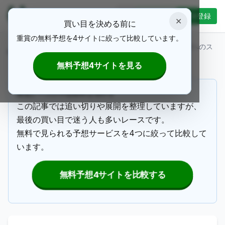
うまぴっく
ログイン
新規登録
✕
買い目を決める前に
重賞の無料予想を4サイトに絞って比較しています。
ホ
【2026年金鯱賞（GII）展望 】大阪杯へのス
ー
news
テップレースを徹底分析
ム
無料予想4サイトを見る
重賞レースの予想材料を増やす
この記事では追い切りや展開を整理していますが、
最後の買い目で迷う人も多いレースです。
無料で見られる予想サービスを4つに絞って比較して
います。
無料予想4サイトを比較する