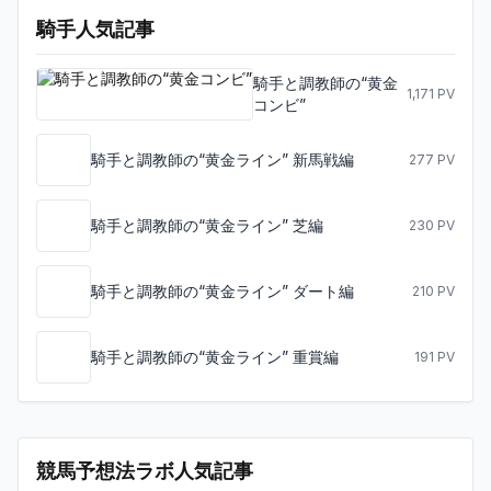
種牡
騎手人気記事
馬た
ち
騎手と調教師の“黄金
1,171
PV
コンビ”
騎手と調教師の“黄金ライン” 新馬戦編
277
PV
騎手と調教師の“黄金ライン” 芝編
230
PV
騎手と調教師の“黄金ライン” ダート編
210
PV
騎手と調教師の“黄金ライン” 重賞編
191
PV
競馬予想法ラボ人気記事