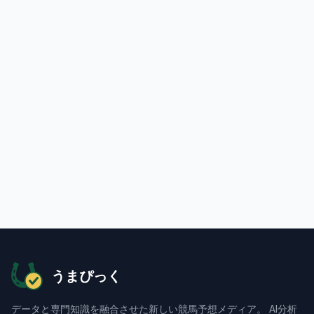
うまぴっく
データと専門知識を融合させた新しい競馬予想メディア。 AI分析