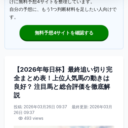
けに無料予想4サイトを整理しています。
自分の予想に、もう1つ判断材料を足したい人向けで
す。
無料予想4サイトを確認する
【2026年毎日杯】最終追い切り完
全まとめ表！上位人気馬の動きは
良好？ 注目馬と総合評価を徹底解
説
投稿:
2026年03月26日 09:37
最終更新:
2026年03月
26日 09:37
493
views