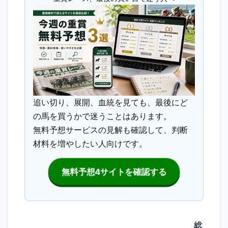
追い切り、展開、血統を見ても、最後にど
の馬を買うかで迷うことはあります。
無料予想サービスの見解も確認して、判断
材料を増やしたい人向けです。
無料予想4サイトを確認する
総