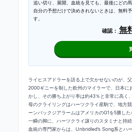
追い切り、展開、血統を見ても、最後にどの
自分の予想だけで決めきれないときは、無料
す。
無
確認：
ライヒスアドラーを語る上で欠かせないのが、父
2000ギニーを制した欧州のマイラーで、日本に
かし、その勝ち上がり率は約43％と非常に高く
母のクライリングはハーツクライ産駒で、地方競
ーンバックジアラームはアメリカのG1を5勝し
一瞬の脚に、ハーツクライ譲りのスタミナと持続
血統の専門家からは、Unbridled’s Song