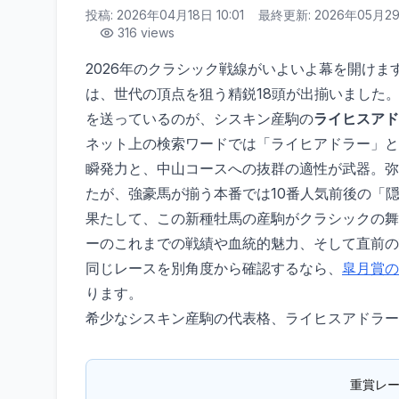
投稿:
2026年04月18日 10:01
最終更新:
2026年05月29日
316
views
2026年のクラシック戦線がいよいよ幕を開けます
は、世代の頂点を狙う精鋭18頭が出揃いました
を送っているのが、シスキン産駒の
ライヒスアド
ネット上の検索ワードでは「ライヒアドラー」と
瞬発力と、中山コースへの抜群の適性が武器。弥
たが、強豪馬が揃う本番では10番人気前後の「
果たして、この新種牡馬の産駒がクラシックの舞
ーのこれまでの戦績や血統的魅力、そして直前の
同じレースを別角度から確認するなら、
皐月賞の
ります。
希少なシスキン産駒の代表格、ライヒスアドラー
重賞レ