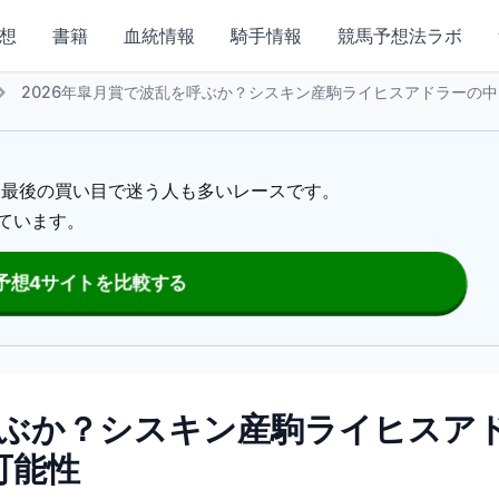
想
書籍
血統情報
騎手情報
競馬予想法ラボ
2026年皐月賞で波乱を呼ぶか？シスキン産駒ライヒスアドラーの
、最後の買い目で迷う人も多いレースです。
ています。
予想4サイトを比較する
呼ぶか？シスキン産駒ライヒスア
可能性