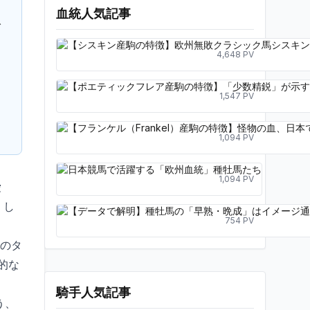
血統人気記事
で
4,648
PV
1,547
PV
1,094
PV
日
1,094
PV
愛
本
競
。し
馬
754
PV
で
活
のタ
躍
的な
す
る
騎手人気記事
「欧
う、