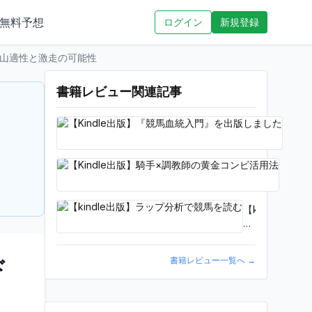
無料予想
ログイン
新規登録
中山適性と激走の可能性
書籍レビュー関連記事
【Kind
出
版】
【Kind
『競
出
馬
版】
血
【kindle
騎
統
出
手
入
版】
×
門』
ラ
調
を
書籍レビュー一覧へ
→
ド
ッ
教
出
プ
師
版
分
の
し
析
黄
ま