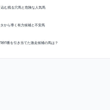
絞り込む残る穴馬と危険な人気馬
ータから導く有力候補と不安馬
｜1枠1番を引き当てた激走候補の馬は？