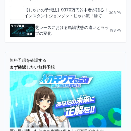
た」からだった
【じゃいの予想法】9370万円的中者が語る！
308
PV
インスタントジョンソン・じゃい流「勝てる
競馬理論」を徹底解剖
芝レースにおける馬場状態の違いとラッ
198
PV
プの変化
無料予想を確認する
まず確認したい無料予想
買い目で迷ったときの判断材料として確認できます。