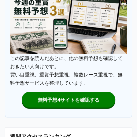
この記事を読んだあとに、他の無料予想も確認して
おきたい人向けです。
買い目重視、重賞予想重視、複数レース重視で、無
料予想サービスを整理しています。
無料予想4サイトを確認する
週間アクセスランキング