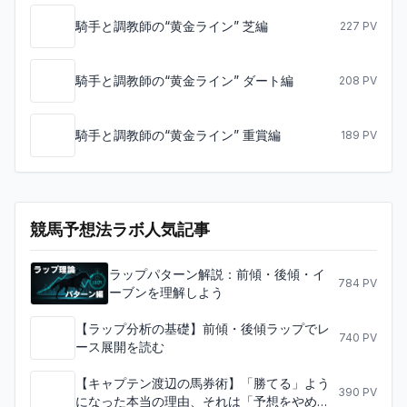
騎手と調教師の“黄金ライン” 芝編
227
PV
騎手と調教師の“黄金ライン” ダート編
208
PV
騎手と調教師の“黄金ライン” 重賞編
189
PV
競馬予想法ラボ人気記事
ラップパターン解説：前傾・後傾・イ
784
PV
ーブンを理解しよう
【ラップ分析の基礎】前傾・後傾ラップでレ
740
PV
ース展開を読む
【キャプテン渡辺の馬券術】「勝てる」よう
390
PV
になった本当の理由、それは「予想をやめ