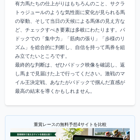
有力馬たちの仕上がりはもちろんのこと、サクラ
トゥジュールのような気性面に変化が見られる馬
の挙動、そして当日の天候による馬体の見え方な
ど、チェックすべき要素は多岐にわたります。パ
ドックでの「集中力」「筋肉の張り」「歩様のリ
ズム」を総合的に判断し、自信を持って馬券を組
み立てたいところです。
最終的な判断は、ぜひパドック映像を確認し、返
し馬まで見届けた上で行ってください。激戦のマ
イル王決定戦、あなたがパドックで掴んだ直感が
最高の結末を導くかもしれません。
重賞レースの無料予想4サイトを比較