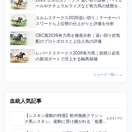
ールやナチュラルライズなど有力馬の状態を解
説
エルムステークス2026追い切り｜テーオーパ
スワードら上位勢の仕上がりと評価を分析
CBC賞2026有力馬を徹底分析｜追い切り好気
配のプロトポロスと上位人気の評価
レパードステークス2026有力馬｜前残り必至
の新潟ダートで浮上する軸馬候補
ニュース一覧へ
→
血統人気記事
【シスキン産駒の特徴】欧州無敗クラシッ
4,647
PV
ク馬シスキン。産駒に受け継がれる「低重
心のスピード」と日本への適性