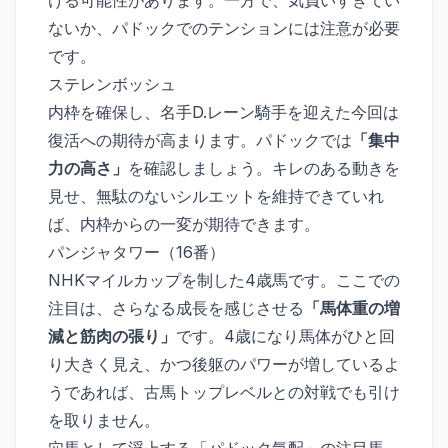
ける可能性があります。一方で、気負いすぎてい
ないか、パドックでのテンションには注意が必要
です。
ステレンボッシュ
内枠を確保し、名手D.レーン騎手を迎えた今回は
復活への期待が高まります。パドックでは
「集中
力の高さ」
を確認しましょう。キレのある動きを
見せ、無駄のないシルエットを維持できていれ
ば、内枠からの一変が期待できます。
パンジャタワー（16番）
NHKマイルカップを制した4歳馬です。ここでの
注目は、さらなる成長を感じさせる
「馬体重の増
減と筋肉の張り」
です。4歳になり馬体がひと回
り大きく見え、かつ後躯のパワーが増しているよ
うであれば、古馬トップレベルとの対戦でも引け
を取りません。