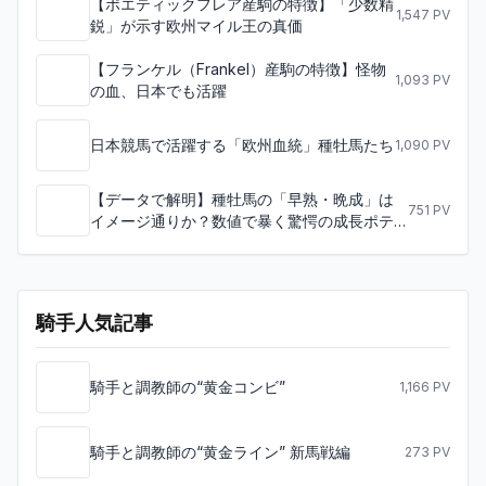
【ポエティックフレア産駒の特徴】「少数精
1,547
PV
鋭」が示す欧州マイル王の真価
【フランケル（Frankel）産駒の特徴】怪物
1,093
PV
の血、日本でも活躍
日本競馬で活躍する「欧州血統」種牡馬たち
1,090
PV
【データで解明】種牡馬の「早熟・晩
751
PV
成」はイメージ通りか？数値で暴く驚愕
の成長ポテンシャル分析
騎手人気記事
騎手と調教師の“黄金コンビ”
1,166
PV
騎手と調教師の“黄金ライン” 新馬戦編
273
PV