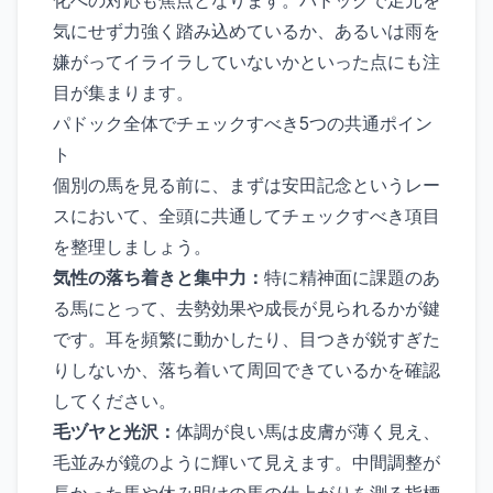
化への対応も焦点となります。パドックで足元を
気にせず力強く踏み込めているか、あるいは雨を
嫌がってイライラしていないかといった点にも注
目が集まります。
パドック全体でチェックすべき5つの共通ポイン
ト
個別の馬を見る前に、まずは安田記念というレー
スにおいて、全頭に共通してチェックすべき項目
を整理しましょう。
気性の落ち着きと集中力：
特に精神面に課題のあ
る馬にとって、去勢効果や成長が見られるかが鍵
です。耳を頻繁に動かしたり、目つきが鋭すぎた
りしないか、落ち着いて周回できているかを確認
してください。
毛ヅヤと光沢：
体調が良い馬は皮膚が薄く見え、
毛並みが鏡のように輝いて見えます。中間調整が