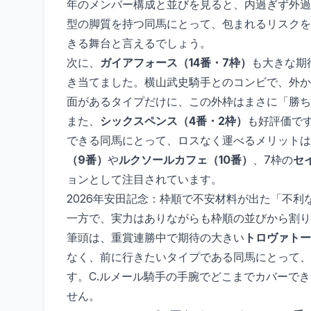
年のメンバー構成と並びを見ると、内過ぎず外過
型の脚質を持つ同馬にとって、包まれるリスクを
きる舞台と言えるでしょう。
次に、
ガイアフォース（14番・7枠）
も大きな期
き当てました。横山武史騎手とのコンビで、外か
面があるタイプだけに、この外枠はまさに「勝ち
また、
シックスペンス（4番・2枠）
も好評価で
できる同馬にとって、ロスなく運べるメリットは
（9番）
や
ルクソールカフェ（10番）
、7枠の
セ
ョンとして注目されています。
2026年安田記念：枠順で不安材料が出た「不利
一方で、実力はありながらも枠順の並びから割り
筆頭は、重賞連勝中で期待の大きい
トロヴァトー
なく、前に行きたいタイプである同馬にとって、
す。C.ルメール騎手の手腕でどこまでカバーで
せん。