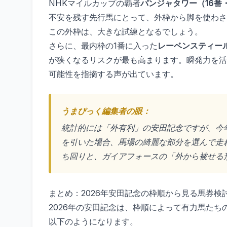
NHKマイルカップの覇者
パンジャタワー（16番
不安を残す先行馬にとって、外枠から脚を使わさ
この外枠は、大きな試練となるでしょう。
さらに、最内枠の1番に入った
レーベンスティー
が狭くなるリスクが最も高まります。瞬発力を活
可能性を指摘する声が出ています。
うまぴっく編集者の眼：
統計的には「外有利」の安田記念ですが、今
を引いた場合、馬場の綺麗な部分を選んで走
ち回りと、ガイアフォースの「外から被せる
まとめ：2026年安田記念の枠順から見る馬券検
2026年の安田記念は、枠順によって有力馬た
以下のようになります。