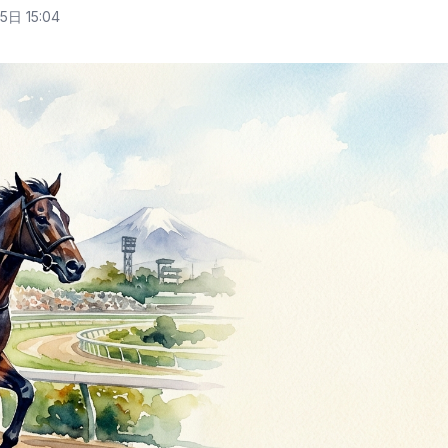
日 15:04