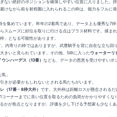
ぎない絶好のポジションを確保しやすい位置に入りました。持
避けながら前を射程圏に入れられるこの枠は、能力をフルに発
待を集めています。昨年の2着馬であり、データ上も優秀な7枠
らスムーズに好位を取りに行ける点はプラス材料です。揉まれ
枠」となる可能性があります。
す。内寄りの枠ではありますが、武豊騎手を背に自在な立ち回
大きいと見られています。その他、5枠に入った
ウォーターリ
イウンハーデス（13番）
なども、データの恩恵を受けやすいポ
な馬」
引きが必要かもしれないとされる馬たちがいます。
レ（17番・8枠大外）
です。大外枠は距離ロスが懸念されるだ
1コーナーまでに良い位置を取るための負荷がかかりやすくな
きるかが焦点となりますが、評価を少し下げる予想家も少なくあ