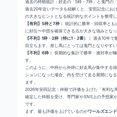
過去の枠順統計：好走の「5枠・7枠」と鬼門の「
過去20年近いデータを紐解くと、安田記念にお
の大きなヒントとなる統計的なポイントを整理し
【有利】5枠と7枠：
統計的に勝率・回収率とも
に好位〜中団を確保できる点が大きな強みとなっ
【不利】1枠・2枠（特に1・2番）：
過去10年で
目立ちます。差し馬にとっては鬼門となりやすい
【不利】6枠：
長期的な集計で勝率・連対率が極
す。
このように、中枠から外枠に好走馬が集中する傾
ションになった場合、内を空けて走る展開になる
ます。
2026年安田記念：枠順で評価を上げた「有利な
確定した枠順を受け、専門家やSNS上の予想家
です。
まず、最も評価を上げているのが
ワールズエンド