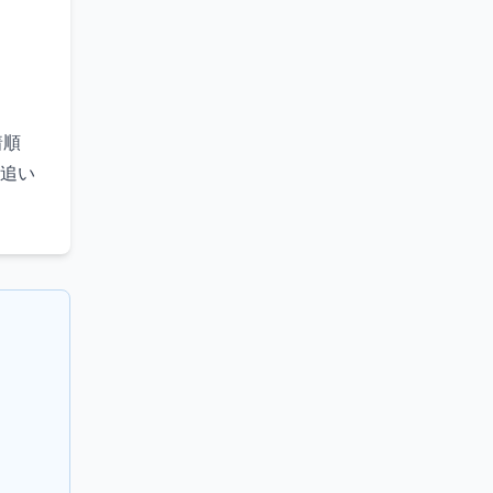
。
着順
追い