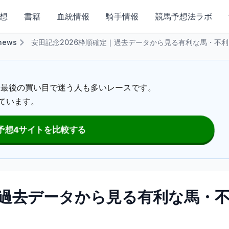
想
書籍
血統情報
騎手情報
競馬予想法ラボ
news
安田記念2026枠順確定｜過去データから見る有利な馬・不
、最後の買い目で迷う人も多いレースです。
ています。
予想4サイトを比較する
｜過去データから見る有利な馬・