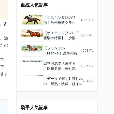
血統人気記事
【シスキン産駒の特
4,651
PV
徴】欧州無敗クラシッ
、各
ク馬シスキン。産駒に
受け継がれる「低重心
【ポエティックフレア
1,550
PV
。過
のスピード」と日本へ
産駒の特徴】「少数精
の適性
鋭」が示す欧州マイル
たの
王の真価
【フランケル
1,098
PV
（Frankel）産駒の特
徴】怪物の血、日本で
で、
も活躍
日本競馬で活躍する
1,096
PV
で
「欧州血統」種牡馬た
きま
ち
【データで解明】種牡馬
754
PV
の「早熟・晩成」はイメ
ージ通りか？数値で暴く
驚愕の成長ポテンシャル
分析
騎手人気記事