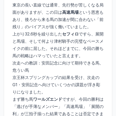
東京の長い直線では通常、先行勢が苦しくなる局
面がありますが、この日は
高速馬場
という恩恵も
あり、後ろから来る馬の加速が間に合わない「前
残り」のバイアスが強く働いていました。
上がり32.6秒を繰り出した
セフィロ
ですら、展開
と馬場、そして何より津村騎手の完璧なペースメ
イクの前に屈した。それほどまでに、今回の勝ち
馬の戦略はハマっていたと言えます。
次走への教訓：安田記念に向けて期待できる馬、
危うい馬
京王杯スプリングカップの結果を受け、次走の
G1・安田記念へ向けていくつかの課題が浮き彫
りになりました。
まず勝ち馬
ワールズエンド
ですが、今回の勝利は
「逃げが手薄なメンバー」「高速馬場」「展開の
利」が三拍子揃った結果であることは否定できま