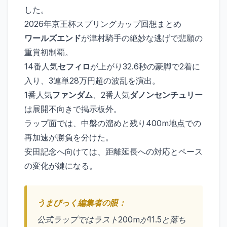
した。
2026年京王杯スプリングカップ回想まとめ
ワールズエンド
が津村騎手の絶妙な逃げで悲願の
重賞初制覇。
14番人気
セフィロ
が上がり32.6秒の豪脚で2着に
入り、3連単28万円超の波乱を演出。
1番人気
ファンダム
、2番人気
ダノンセンチュリー
は展開不向きで掲示板外。
ラップ面では、中盤の溜めと残り400m地点での
再加速が勝負を分けた。
安田記念へ向けては、距離延長への対応とペース
の変化が鍵になる。
うまぴっく編集者の眼：
公式ラップではラスト200mが11.5と落ち