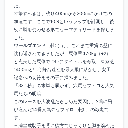
た。
特筆すべきは、残り400mから200mにかけての
加速です。ここで10.9というラップを計測し、後
続に脚を使わせる形でセーフティリードを保ちま
した。
ワールズエンド
（牡5）は、これまで重賞の壁に
跳ね返されてきましたが、馬体重470kg（+2）
と充実した馬体でついにタイトルを奪取。東京芝
1400mという舞台適性を最大限に活かし、安田
記念への切符をその手に掴みました。
「32.6秒」の末脚も届かず。穴馬セフィロと人気
馬たちの明暗
このレースを大波乱たらしめた要因は、2着に飛
び込んだ14番人気の
セフィロ
（牝6）の激走で
す。
三浦皇成騎手を背に後方でじっくりと脚を溜めた