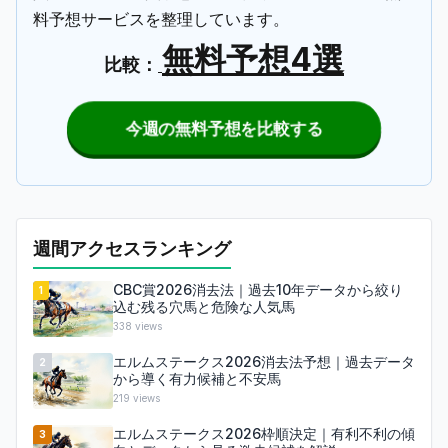
料予想サービスを整理しています。
無料予想4選
比較：
今週の無料予想を比較する
週間アクセスランキング
CBC賞2026消去法｜過去10年データから絞り
1
込む残る穴馬と危険な人気馬
338
views
エルムステークス2026消去法予想｜過去データ
2
から導く有力候補と不安馬
219
views
エルムステークス2026枠順決定｜有利不利の傾
3