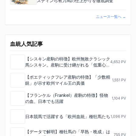
スティンら有力馬の仕上がりを徹底調査
ニュース一覧へ
→
血統人気記事
【シスキン産駒の特徴】欧州無敗クラシック
4,652
PV
馬シスキン。産駒に受け継がれる「低重心の
スピード」と日本への適性
【ポエティックフレア産駒の特徴】「少数精
1,551
PV
鋭」が示す欧州マイル王の真価
【フランケル（Frankel）産駒の特徴】怪物
1,104
PV
の血、日本でも活躍
日本競馬で活躍する「欧州血統」種牡馬たち
1,096
PV
【データで解明】種牡馬の「早熟・晩
755
PV