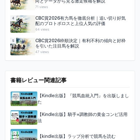
向とデータから見る激走候補を解説
71
views
CBC賞2026有力馬を徹底分析｜追い切り好気
4
配のプロトポロスと上位人気の評価
64
views
CBC賞2026枠順決定｜有利不利の傾向と好枠
5
を引いた注目馬を解説
47
views
書籍レビュー関連記事
【Kindle出版】『競馬血統入門』を出版しまし
た
【Kindle出版】騎手×調教師の黄金コンビ活用
法
【kindle出版】ラップ分析で競馬を読む