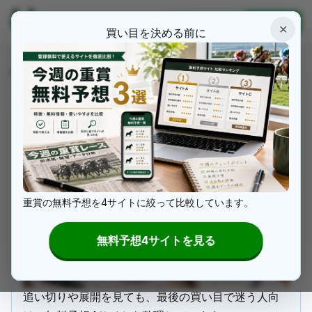
うまぴっく
ログイン
新規登録
✕
買い目を決める前に
ホ
2026年京王杯スプリングカップ回想｜ワール
ー
news
ズエンドが主導権を握り大波乱を演出した一戦
ム
重賞レースの予想材料を増やす
重賞の無料予想を4サイトに絞って比較しています。
無料予想4サイトを見る
追い切りや展開を見ても、最後の買い目で迷う人向