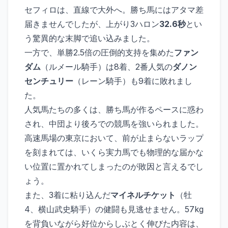
セフィロは、直線で大外へ。勝ち馬にはアタマ差
届きませんでしたが、上がり3ハロン
32.6秒
とい
う驚異的な末脚で追い込みました。
一方で、単勝2.5倍の圧倒的支持を集めた
ファン
ダム
（ルメール騎手）は8着、2番人気の
ダノン
センチュリー
（レーン騎手）も9着に敗れまし
た。
人気馬たちの多くは、勝ち馬が作るペースに惑わ
され、中団より後ろでの競馬を強いられました。
高速馬場の東京において、前が止まらないラップ
を刻まれては、いくら実力馬でも物理的な届かな
い位置に置かれてしまったのが敗因と言えるでし
ょう。
また、3着に粘り込んだ
マイネルチケット
（牡
4、横山武史騎手）の健闘も見逃せません。57kg
を背負いながら好位からしぶとく伸びた内容は、