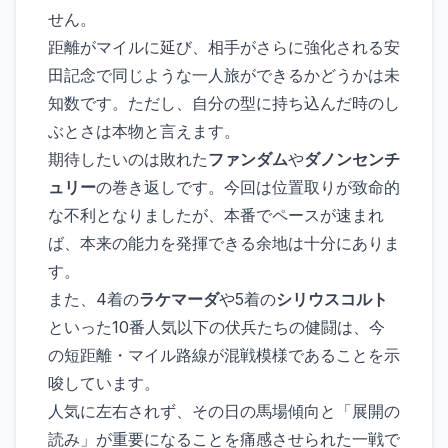
せん。
距離がマイルに延び、相手がさらに強化される安
田記念で同じような一人旅ができるかどうかは未
知数です。ただし、自分の型に持ち込んだ時のし
ぶとさは本物と言えます。
期待したいのは敗れた
ファンダム
や
ダノンセンチ
ュリー
の巻き返しです。今回は位置取りが致命的
な不利となりましたが、本番でペースが速まれ
ば、本来の能力を発揮できる余地は十分にありま
す。
また、4着の
ラケマーダ
や5着の
シリウスコルト
といった10番人気以下の伏兵たちの健闘は、今
の短距離・マイル路線が混戦模様であることを示
唆しています。
人気に左右されず、その日の馬場傾向と「展開の
読み」が重要になることを痛感させられた一戦で