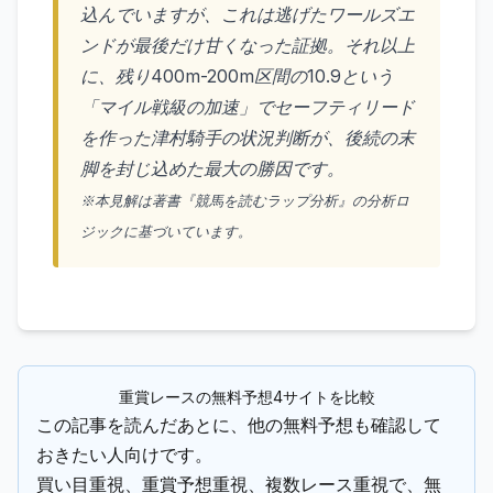
込んでいますが、これは逃げたワールズエ
ンドが最後だけ甘くなった証拠。それ以上
に、残り400m-200m区間の10.9という
「マイル戦級の加速」でセーフティリード
を作った津村騎手の状況判断が、後続の末
脚を封じ込めた最大の勝因です。
※本見解は著書『競馬を読むラップ分析』の分析ロ
ジックに基づいています。
重賞レースの無料予想4サイトを比較
この記事を読んだあとに、他の無料予想も確認して
おきたい人向けです。
買い目重視、重賞予想重視、複数レース重視で、無