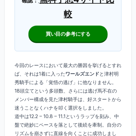
確認：
較
買い目の参考にする
今回のレースにおいて最大の勝因を挙げるとすれ
ば、それは1着に入った
ワールズエンド
と津村明
秀騎手による「覚悟の逃げ」に他なりません。
18頭立てという多頭数、さらには逃げ馬不在の
メンバー構成を見た津村騎手は、好スタートから
迷うことなくハナを叩く選択をしました。
道中は12.2 – 10.8 – 11.1というラップを刻み、中
盤で絶妙にペースを落として後続を牽制。自分の
リズムを崩さずに直線を向くことに成功しまし