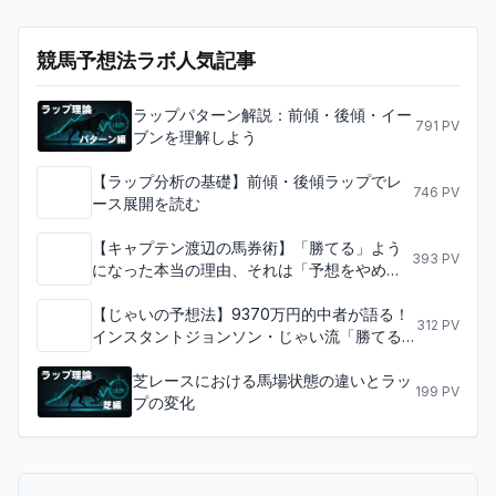
競馬予想法ラボ人気記事
ラップパターン解説：前傾・後傾・イー
791
PV
ブンを理解しよう
【ラップ分析の基礎】前傾・後傾ラップでレ
746
PV
ース展開を読む
【キャプテン渡辺の馬券術】「勝てる」よう
393
PV
になった本当の理由、それは「予想をやめ
た」からだった
【じゃいの予想法】9370万円的中者が語る！
312
PV
インスタントジョンソン・じゃい流「勝てる
競馬理論」を徹底解剖
芝レースにおける馬場状態の違いとラッ
199
PV
プの変化