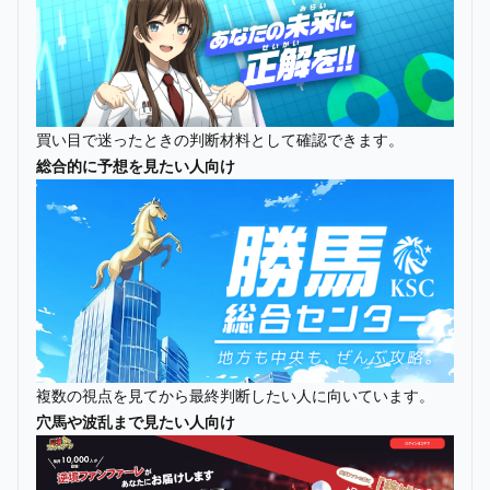
買い目で迷ったときの判断材料として確認できます。
総合的に予想を見たい人向け
複数の視点を見てから最終判断したい人に向いています。
穴馬や波乱まで見たい人向け