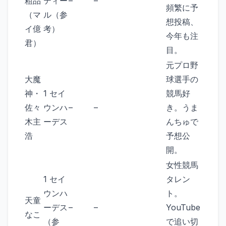
粗品
ティー
–
–
頻繁に予
（マ
ル（参
想投稿、
イ億
考）
今年も注
君）
目。
元プロ野
大魔
球選手の
神・
1 セイ
競馬好
佐々
ウンハ
–
–
き。うま
木主
ーデス
んちゅで
浩
予想公
開。
女性競馬
1 セイ
タレン
ウンハ
ト。
天童
ーデス
–
–
YouTube
なこ
（参
で追い切