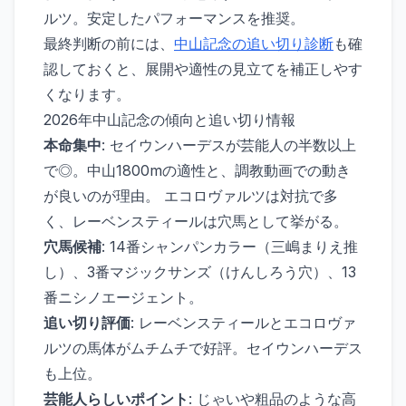
ルツ。安定したパフォーマンスを推奨。
最終判断の前には、
中山記念の追い切り診断
も確
認しておくと、展開や適性の見立てを補正しやす
くなります。
2026年中山記念の傾向と追い切り情報
本命集中
: セイウンハーデスが芸能人の半数以上
で◎。中山1800mの適性と、調教動画での動き
が良いのが理由。 エコロヴァルツは対抗で多
く、レーベンスティールは穴馬として挙がる。
穴馬候補
: 14番シャンパンカラー（三嶋まりえ推
し）、3番マジックサンズ（けんしろう穴）、13
番ニシノエージェント。
追い切り評価
: レーベンスティールとエコロヴァ
ルツの馬体がムチムチで好評。セイウンハーデス
も上位。
芸能人らしいポイント
: じゃいや粗品のような高