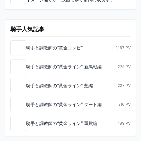
の成長ポテンシャル分析
騎手人気記事
騎手と調教師の“黄金コンビ”
1,167
PV
騎手と調教師の“黄金ライン” 新馬戦編
275
PV
騎手と調教師の“黄金ライン” 芝編
227
PV
騎手と調教師の“黄金ライン” ダート編
210
PV
騎手と調教師の“黄金ライン” 重賞編
189
PV