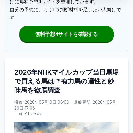
けに無料予想4サイトを整理しています。
自分の予想に、もう1つ判断材料を足したい人向けで
す。
無料予想4サイトを確認する
2026年NHKマイルカップ当日馬場
で買える馬は？有力馬の適性と妙
味馬を徹底調査
投稿:
2026年05月10日 08:09
最終更新:
2026年05月
29日 17:06
91
views