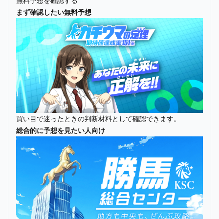
無料予想を確認する
まず確認したい無料予想
買い目で迷ったときの判断材料として確認できます。
総合的に予想を見たい人向け