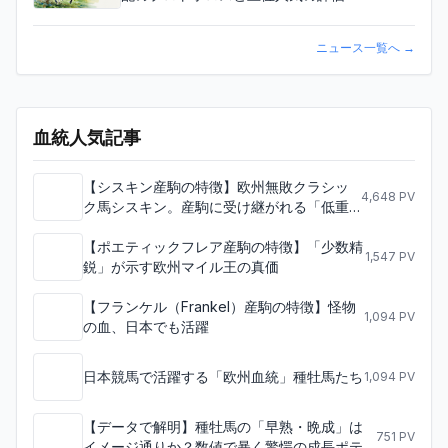
ニュース一覧へ
→
血統人気記事
【シスキン産駒の特徴】欧州無敗クラシッ
4,648
PV
ク馬シスキン。産駒に受け継がれる「低重
心のスピード」と日本への適性
【ポエティックフレア産駒の特徴】「少数精
1,547
PV
鋭」が示す欧州マイル王の真価
【フランケル（Frankel）産駒の特徴】怪物
1,094
PV
の血、日本でも活躍
日本競馬で活躍する「欧州血統」種牡馬たち
1,094
PV
【データで解明】種牡馬の「早熟・晩
751
PV
成」はイメージ通りか？数値で暴く驚愕