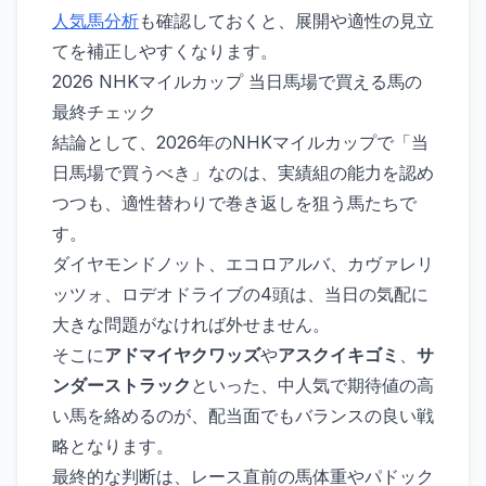
人気馬分析
も確認しておくと、展開や適性の見立
てを補正しやすくなります。
2026 NHKマイルカップ 当日馬場で買える馬の
最終チェック
結論として、2026年のNHKマイルカップで「当
日馬場で買うべき」なのは、実績組の能力を認め
つつも、適性替わりで巻き返しを狙う馬たちで
す。
ダイヤモンドノット、エコロアルバ、カヴァレリ
ッツォ、ロデオドライブの4頭は、当日の気配に
大きな問題がなければ外せません。
そこに
アドマイヤクワッズ
や
アスクイキゴミ
、
サ
ンダーストラック
といった、中人気で期待値の高
い馬を絡めるのが、配当面でもバランスの良い戦
略となります。
最終的な判断は、レース直前の馬体重やパドック