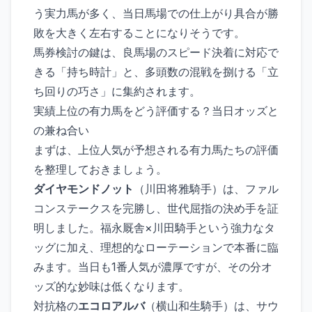
う実力馬が多く、当日馬場での仕上がり具合が勝
敗を大きく左右することになりそうです。
馬券検討の鍵は、良馬場のスピード決着に対応で
きる「持ち時計」と、多頭数の混戦を捌ける「立
ち回りの巧さ」に集約されます。
実績上位の有力馬をどう評価する？当日オッズと
の兼ね合い
まずは、上位人気が予想される有力馬たちの評価
を整理しておきましょう。
ダイヤモンドノット
（川田将雅騎手）は、ファル
コンステークスを完勝し、世代屈指の決め手を証
明しました。福永厩舎×川田騎手という強力なタ
ッグに加え、理想的なローテーションで本番に臨
みます。当日も1番人気が濃厚ですが、その分オ
ッズ的な妙味は低くなります。
対抗格の
エコロアルバ
（横山和生騎手）は、サウ