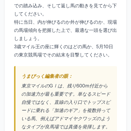
での踏み込み、そして返し馬の動きを見てから下
してください。
特に当日、内が伸びるのか外が伸びるのか、現場
の馬場傾向を把握した上で、最適な一頭を選び出
しましょう。
3歳マイル王の座に輝くのはどの馬か、5月10日
の東京競馬場でその結末を目撃してください。
うまぴっく編集者の眼：
東京マイルのGⅠは、残り600m付近から
の加速力が最も重要です。単なるスピード
自慢ではなく、直線の入り口でトップスピ
ードに乗れる「加速のギア」を複数持って
いる馬、例えばアドマイヤクワッズのよう
なタイプが良馬場では真価を発揮します。