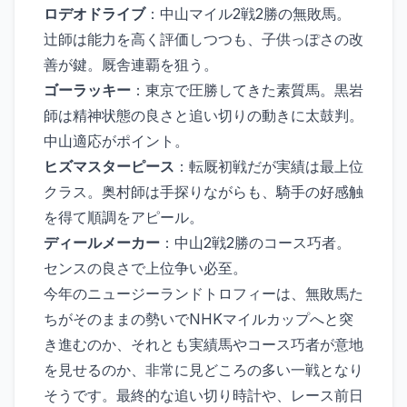
ロデオドライブ
：中山マイル2戦2勝の無敗馬。
辻師は能力を高く評価しつつも、子供っぽさの改
善が鍵。厩舎連覇を狙う。
ゴーラッキー
：東京で圧勝してきた素質馬。黒岩
師は精神状態の良さと追い切りの動きに太鼓判。
中山適応がポイント。
ヒズマスターピース
：転厩初戦だが実績は最上位
クラス。奥村師は手探りながらも、騎手の好感触
を得て順調をアピール。
ディールメーカー
：中山2戦2勝のコース巧者。
センスの良さで上位争い必至。
今年のニュージーランドトロフィーは、無敗馬た
ちがそのままの勢いでNHKマイルカップへと突
き進むのか、それとも実績馬やコース巧者が意地
を見せるのか、非常に見どころの多い一戦となり
そうです。最終的な追い切り時計や、レース前日