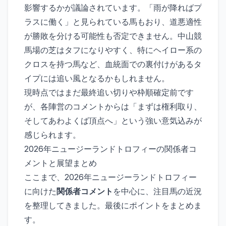
影響するかが議論されています。「雨が降ればプ
ラスに働く」と見られている馬もおり、道悪適性
が勝敗を分ける可能性も否定できません。中山競
馬場の芝はタフになりやすく、特にヘイロー系の
クロスを持つ馬など、血統面での裏付けがあるタ
イプには追い風となるかもしれません。
現時点ではまだ最終追い切りや枠順確定前です
が、各陣営のコメントからは「まずは権利取り、
そしてあわよくば頂点へ」という強い意気込みが
感じられます。
2026年ニュージーランドトロフィーの関係者コ
メントと展望まとめ
ここまで、2026年ニュージーランドトロフィー
に向けた
関係者コメント
を中心に、注目馬の近況
を整理してきました。最後にポイントをまとめま
す。