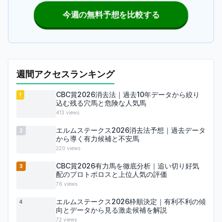
今週の無料予想を比較する
週間アクセスランキング
CBC賞2026消去法｜過去10年データから絞り
1
込む残る穴馬と危険な人気馬
413
views
エルムステークス2026消去法予想｜過去データ
2
から導く有力候補と不安馬
220
views
CBC賞2026有力馬を徹底分析｜追い切り好気
3
配のプロトポロスと上位人気の評価
76
views
エルムステークス2026枠順決定｜有利不利の傾
4
向とデータから見る激走候補を解説
72
views