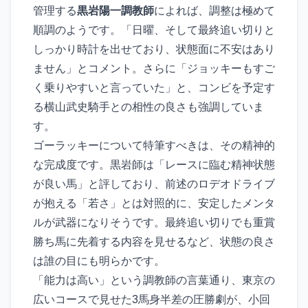
管理する
黒岩陽一調教師
によれば、調整は極めて
順調のようです。「日曜、そして最終追い切りと
しっかり時計を出せており、状態面に不安はあり
ません」とコメント。さらに「ジョッキーもすご
く乗りやすいと言っていた」と、コンビを予定す
る横山武史騎手との相性の良さも強調していま
す。
ゴーラッキーについて特筆すべきは、その精神的
な完成度です。黒岩師は「レースに臨む精神状態
が良い馬」と評しており、前述のロデオドライブ
が抱える「若さ」とは対照的に、安定したメンタ
ルが武器になりそうです。最終追い切りでも重賞
勝ち馬に先着する内容を見せるなど、状態の良さ
は誰の目にも明らかです。
「能力は高い」という調教師の言葉通り、東京の
広いコースで見せた3馬身半差の圧勝劇が、小回