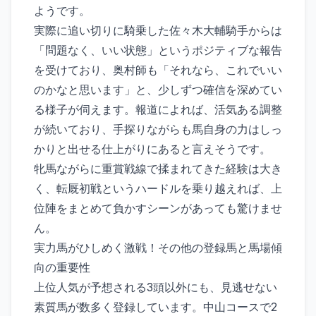
ようです。
実際に追い切りに騎乗した佐々木大輔騎手からは
「問題なく、いい状態」というポジティブな報告
を受けており、奥村師も「それなら、これでいい
のかなと思います」と、少しずつ確信を深めてい
る様子が伺えます。報道によれば、活気ある調整
が続いており、手探りながらも馬自身の力はしっ
かりと出せる仕上がりにあると言えそうです。
牝馬ながらに重賞戦線で揉まれてきた経験は大き
く、転厩初戦というハードルを乗り越えれば、上
位陣をまとめて負かすシーンがあっても驚けませ
ん。
実力馬がひしめく激戦！その他の登録馬と馬場傾
向の重要性
上位人気が予想される3頭以外にも、見逃せない
素質馬が数多く登録しています。中山コースで2