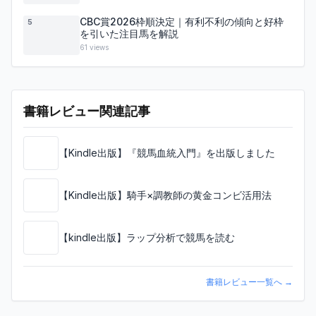
CBC賞2026枠順決定｜有利不利の傾向と好枠
5
を引いた注目馬を解説
61
views
書籍レビュー関連記事
【Kindle出版】『競馬血統入門』を出版しました
【Kindle出版】騎手×調教師の黄金コンビ活用法
【kindle出版】ラップ分析で競馬を読む
書籍レビュー一覧へ
→