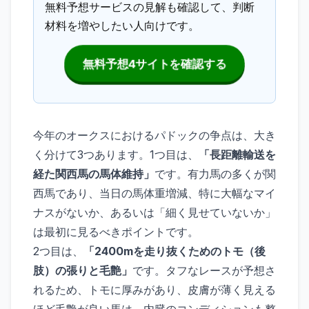
無料予想サービスの見解も確認して、判断
材料を増やしたい人向けです。
無料予想4サイトを確認する
今年のオークスにおけるパドックの争点は、大き
く分けて3つあります。1つ目は、
「長距離輸送を
経た関西馬の馬体維持」
です。有力馬の多くが関
西馬であり、当日の馬体重増減、特に大幅なマイ
ナスがないか、あるいは「細く見せていないか」
は最初に見るべきポイントです。
2つ目は、
「2400mを走り抜くためのトモ（後
肢）の張りと毛艶」
です。タフなレースが予想さ
れるため、トモに厚みがあり、皮膚が薄く見える