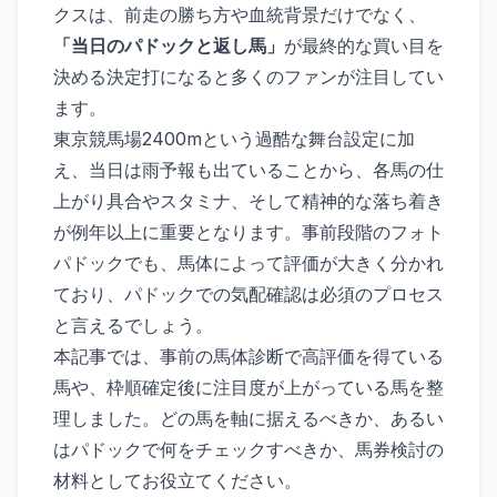
クスは、前走の勝ち方や血統背景だけでなく、
「当日のパドックと返し馬」
が最終的な買い目を
決める決定打になると多くのファンが注目してい
ます。
東京競馬場2400mという過酷な舞台設定に加
え、当日は雨予報も出ていることから、各馬の仕
上がり具合やスタミナ、そして精神的な落ち着き
が例年以上に重要となります。事前段階のフォト
パドックでも、馬体によって評価が大きく分かれ
ており、パドックでの気配確認は必須のプロセス
と言えるでしょう。
本記事では、事前の馬体診断で高評価を得ている
馬や、枠順確定後に注目度が上がっている馬を整
理しました。どの馬を軸に据えるべきか、あるい
はパドックで何をチェックすべきか、馬券検討の
材料としてお役立てください。