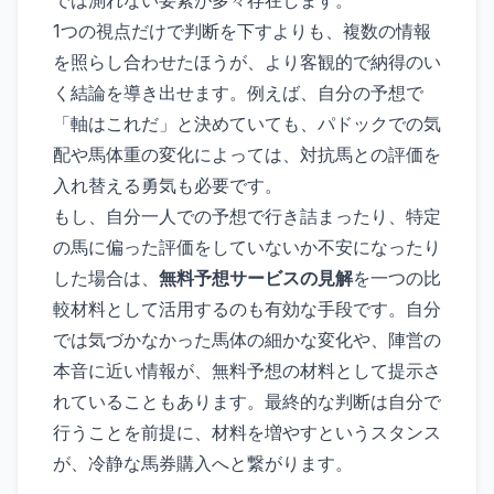
では測れない要素が多々存在します。
1つの視点だけで判断を下すよりも、複数の情報
を照らし合わせたほうが、より客観的で納得のい
く結論を導き出せます。例えば、自分の予想で
「軸はこれだ」と決めていても、パドックでの気
配や馬体重の変化によっては、対抗馬との評価を
入れ替える勇気も必要です。
もし、自分一人での予想で行き詰まったり、特定
の馬に偏った評価をしていないか不安になったり
した場合は、
無料予想サービスの見解
を一つの比
較材料として活用するのも有効な手段です。自分
では気づかなかった馬体の細かな変化や、陣営の
本音に近い情報が、無料予想の材料として提示さ
れていることもあります。最終的な判断は自分で
行うことを前提に、材料を増やすというスタンス
が、冷静な馬券購入へと繋がります。