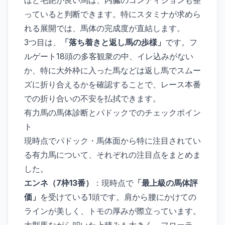
ほど毛艶が良い馬は、内臓のコンディションも整
っていると判断できます。特にスタミナが求めら
れる展開では、馬体の完成度が直結します。
3つ目は、
「落ち着きと返し馬の歩様」
です。フ
ルゲート18頭の多客観衆の中、イレ込みがない
か、特に大外枠に入った馬などは返し馬でスムー
ズに折り合えるかを確認することで、レース本番
での折り合いの不安を払拭できます。
有力馬の馬体診断とパドックでのチェックポイン
ト
現時点でパドック・馬体面から特に注目されてい
る有力馬について、それぞれの注目点をまとめま
した。
エンネ（7枠13番）
：現時点で
「最上級の馬体評
価」
を受けている1頭です。肩から腰にかけての
ラインが美しく、トモの厚みが際立っています。