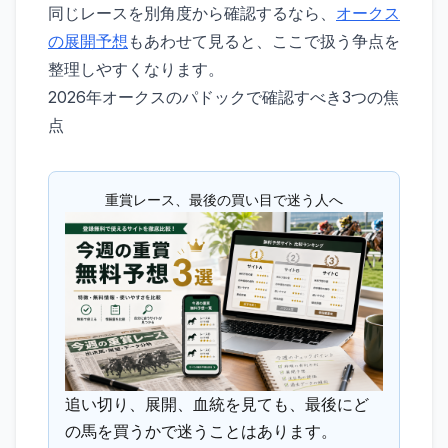
同じレースを別角度から確認するなら、
オークス
の展開予想
もあわせて見ると、ここで扱う争点を
整理しやすくなります。
2026年オークスのパドックで確認すべき3つの焦
点
重賞レース、最後の買い目で迷う人へ
追い切り、展開、血統を見ても、最後にど
の馬を買うかで迷うことはあります。