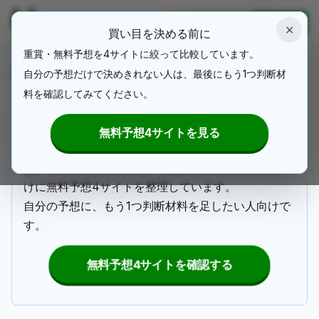
うまぴっく
ログイン
新規登録
✕
買い目を決める前に
重賞・無料予想を4サイトに絞って比較しています。
ホ
2026年オークスの危険な人気馬は？スターア
ー
news
自分の予想だけで決めきれない人は、最後にもう1つ判断材
ニスなど有力馬の死角と馬券の判断材料を整理
ム
料を確認してみてください。
無料予想4サイトを見る
重賞レースの予想材料を増やす
追い切りや展開を見ても、最後の買い目で迷う人向
けに無料予想4サイトを整理しています。
自分の予想に、もう1つ判断材料を足したい人向けで
す。
無料予想4サイトを確認する