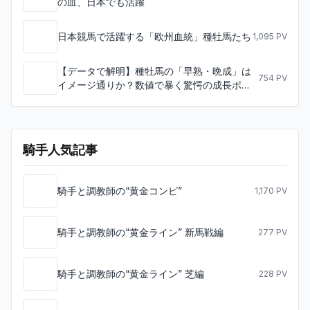
の血、日本でも活躍
日本競馬で活躍する「欧州血統」種牡馬たち
1,095
PV
【データで解明】種牡馬の「早熟・晩成」は
754
PV
イメージ通りか？数値で暴く驚愕の成長ポテ
ンシャル分析
騎手人気記事
騎手と調教師の“黄金コンビ”
1,170
PV
騎手と調教師の“黄金ライン” 新馬戦編
277
PV
騎手と調教師の“黄金ライン” 芝編
228
PV