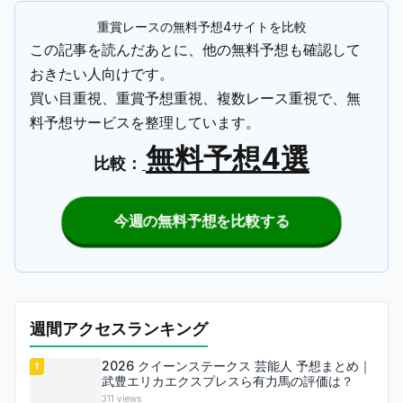
重賞レースの無料予想4サイトを比較
この記事を読んだあとに、他の無料予想も確認して
おきたい人向けです。
買い目重視、重賞予想重視、複数レース重視で、無
料予想サービスを整理しています。
無料予想4選
比較：
今週の無料予想を比較する
週間アクセスランキング
2026 クイーンステークス 芸能人 予想まとめ｜
1
武豊エリカエクスプレスら有力馬の評価は？
311
views