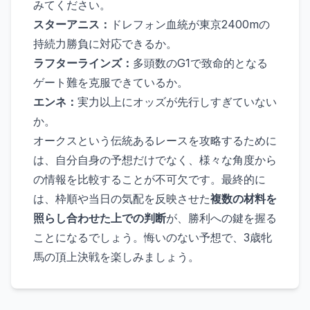
みてください。
スターアニス：
ドレフォン血統が東京2400mの
持続力勝負に対応できるか。
ラフターラインズ：
多頭数のG1で致命的となる
ゲート難を克服できているか。
エンネ：
実力以上にオッズが先行しすぎていない
か。
オークスという伝統あるレースを攻略するために
は、自分自身の予想だけでなく、様々な角度から
の情報を比較することが不可欠です。最終的に
は、枠順や当日の気配を反映させた
複数の材料を
照らし合わせた上での判断
が、勝利への鍵を握る
ことになるでしょう。悔いのない予想で、3歳牝
馬の頂上決戦を楽しみましょう。