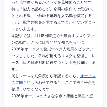
った信頼度があるかどうかを見極めることです。
特に「能力は認めるが、今回の条件では危ない」
とされる馬、いわゆる
危険な人気馬
を特定するこ
とは、配当妙味を追求する上で欠かせないプロセ
スといえます。
本記事では、5月18日時点での最新オッズやファ
ンの動向、さらには専門的な知見をもとに、
2026年オークスで警戒すべき人気馬をピックア
ップしました。各馬が抱えるリスクを整理し、レ
ース当日の最終判断に役立つヒントをお届けしま
す。
同じレースを別角度から確認するなら、
オークス
の展開予想
もあわせて見ると、ここで扱う争点を
整理しやすくなります。
2026年オークスの大きな争点：距離と気性の壁