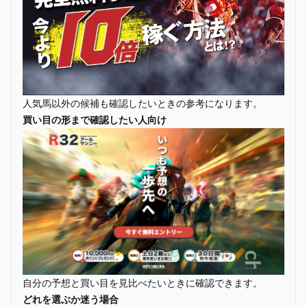
人気馬以外の候補も確認したいときの参考になります。
買い目の形まで確認したい人向け
自分の予想と買い目を見比べたいときに確認できます。
どれを選ぶか迷う場合