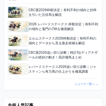
CBC賞2026枠順決定｜有利不利の傾向と好枠
を引いた注目馬を解説
2026 レパードステークス 枠順決定｜有利不利
の傾向と鬼門の7枠を徹底解説
エルムステークス2026枠順決定｜有利不利の
傾向とデータから見る激走候補を解説
CBC賞2026追い切り診断｜時計1位ディアナザ
ールが絶好の動き！高評価馬まとめ
レパードステークス2026追い切り診断｜ジャ
スティンら有力馬の仕上がりを徹底調査
ニュース一覧へ
→
血統人気記事