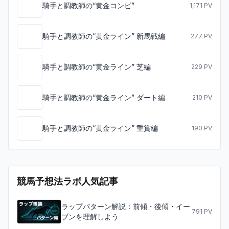
騎手と調教師の“黄金コンビ”
1,171
PV
騎手と調教師の“黄金ライン” 新馬戦編
277
PV
騎手と調教師の“黄金ライン” 芝編
229
PV
騎手と調教師の“黄金ライン” ダート編
210
PV
騎手と調教師の“黄金ライン” 重賞編
190
PV
競馬予想法ラボ人気記事
ラップパターン解説：前傾・後傾・イー
791
PV
ブンを理解しよう