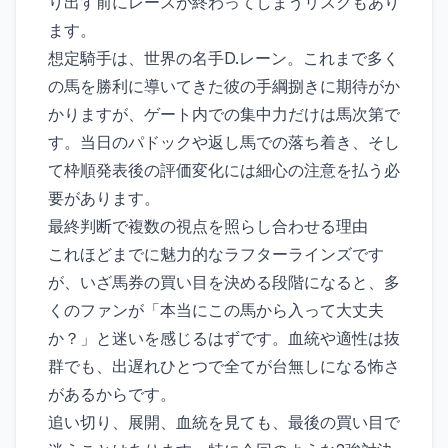
り出す前にレースが終わってしまうリスクもあり
ます。
想定騎手は、世界の名手D.レーン。これまで多く
の馬を勝利に導いてきた彼の手綱捌きに期待がか
かりますが、ゲート内での集中力だけは馬次第で
す。当日のパドックや返し馬での落ち着き、そし
て枠順発表後の評価変化には細心の注意を払う必
要があります。
最終判断で複数の視点を照らし合わせる理由
これほどまでに魅力的なラフターラインズです
が、いざ馬券の買い目を決める段階になると、多
くのファンが「本当にこの馬から入って大丈夫
か？」と迷いを感じるはずです。血統や適性は抜
群でも、出遅れひとつで全てが台無しになる怖さ
があるからです。
追い切り、展開、血統を見ても、最後の買い目で