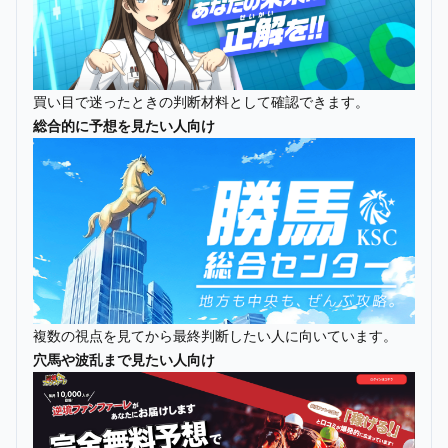
買い目で迷ったときの判断材料として確認できます。
総合的に予想を見たい人向け
複数の視点を見てから最終判断したい人に向いています。
穴馬や波乱まで見たい人向け