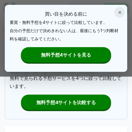
うまぴっく
ログイン
新規登録
✕
買い目を決める前に
重賞・無料予想を4サイトに絞って比較しています。
ホ
2026年オークス｜ラフターラインズは「バラ
ー
news
一族」悲願の頂点へ？フローラS覇者の適性と
自分の予想だけで決めきれない人は、最後にもう1つ判断材
ム
最大の懸念点
料を確認してみてください。
無料予想4サイトを見る
重賞レースの予想材料を増やす
この記事では追い切りや展開を整理していますが、
最後の買い目で迷う人も多いレースです。
無料で見られる予想サービスを4つに絞って比較して
います。
無料予想4サイトを比較する