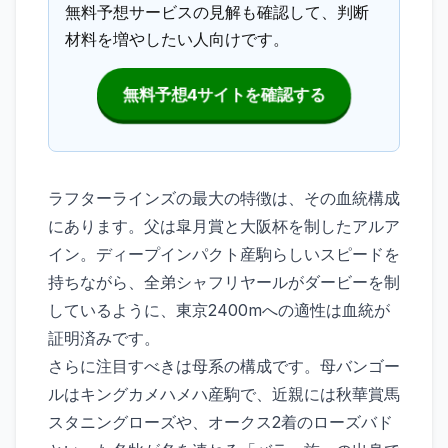
無料予想サービスの見解も確認して、判断
材料を増やしたい人向けです。
無料予想4サイトを確認する
ラフターラインズの最大の特徴は、その血統構成
にあります。父は皐月賞と大阪杯を制したアルア
イン。ディープインパクト産駒らしいスピードを
持ちながら、全弟シャフリヤールがダービーを制
しているように、東京2400mへの適性は血統が
証明済みです。
さらに注目すべきは母系の構成です。母バンゴー
ルはキングカメハメハ産駒で、近親には秋華賞馬
スタニングローズや、オークス2着のローズバド