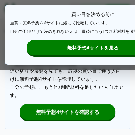
うまぴっく
ログイン
新規登録
買い目を決める前に
重賞・無料予想を4サイトに絞って比較しています。
ホ
【2026年スプリングステークス】逃げ馬ジー
ー
news
自分の予想だけで決めきれない人は、最後にもう1つ判断材料を確
ネキングが導くレース展開予想
ム
無料予想4サイトを見る
重賞レースの予想材料を増やす
追い切りや展開を見ても、最後の買い目で迷う人向
けに無料予想4サイトを整理しています。
自分の予想に、もう1つ判断材料を足したい人向けで
す。
無料予想4サイトを確認する