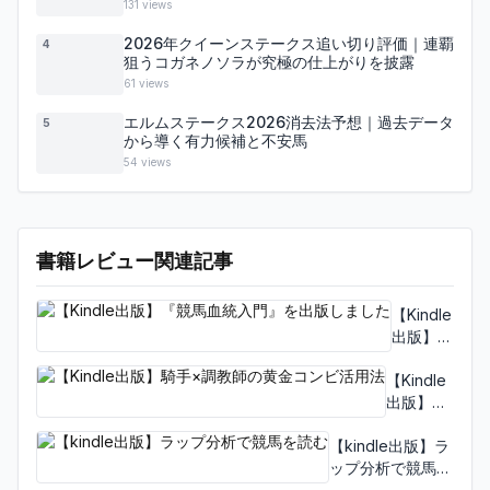
131
views
2026年クイーンステークス追い切り評価｜連覇
4
狙うコガネノソラが究極の仕上がりを披露
61
views
エルムステークス2026消去法予想｜過去データ
5
から導く有力候補と不安馬
54
views
書籍レビュー関連記事
【Kindle
出版】
『競馬血
【Kindle
統入門』
出版】騎
を出版し
手×調教
ました
【kindle出版】ラ
師の黄金
ップ分析で競馬を
コンビ活
読む
用法