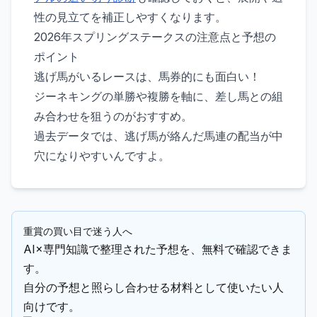
性の見立てを補正しやすくなります。
2026年スプリングステークスの注意点と予想の
ポイント
逃げ馬がいるレースは、馬券的にも面白い！
ジーネキングの単勝や複勝を軸に、差し馬との組
み合わせを狙うのがおすすめ。
過去データでは、逃げ馬が絡んだ馬連の配当が中
穴になりやすいんですよ。
重賞の買い目で迷う人へ
AI×専門知識で整理された予想を、無料で確認できま
す。
自分の予想と照らし合わせる材料として使いたい人
向けです。