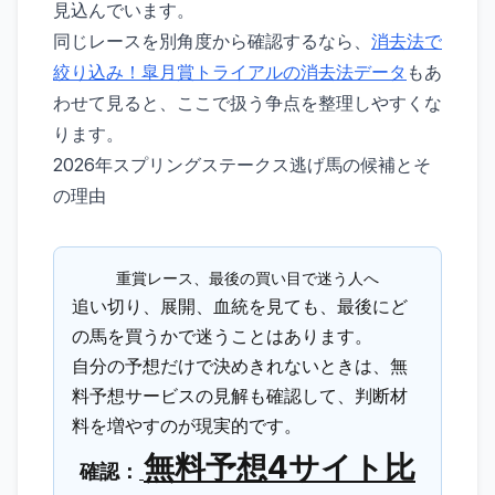
見込んでいます。
同じレースを別角度から確認するなら、
消去法で
絞り込み！皐月賞トライアルの消去法データ
もあ
わせて見ると、ここで扱う争点を整理しやすくな
ります。
2026年スプリングステークス逃げ馬の候補とそ
の理由
重賞レース、最後の買い目で迷う人へ
追い切り、展開、血統を見ても、最後にど
の馬を買うかで迷うことはあります。
自分の予想だけで決めきれないときは、無
料予想サービスの見解も確認して、判断材
料を増やすのが現実的です。
無料予想4サイト比
確認：