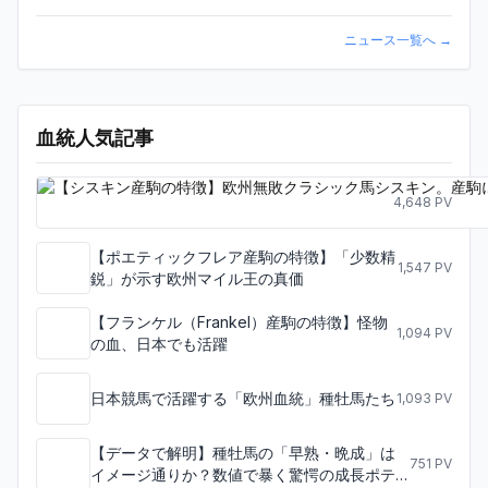
ニュース一覧へ
→
血統人気記事
4,648
PV
【ポエティックフレア産駒の特徴】「少数精
1,547
PV
鋭」が示す欧州マイル王の真価
【フランケル（Frankel）産駒の特徴】怪物
1,094
PV
の血、日本でも活躍
日本競馬で活躍する「欧州血統」種牡馬たち
1,093
PV
【データで解明】種牡馬の「早熟・晩成」は
751
PV
イメージ通りか？数値で暴く驚愕の成長ポテ