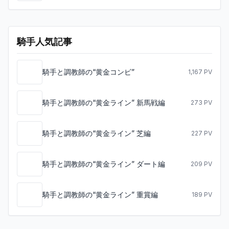
ンシャル分析
騎手人気記事
騎手と調教師の“黄金コンビ”
1,167
PV
騎手と調教師の“黄金ライン” 新馬戦編
273
PV
騎手と調教師の“黄金ライン” 芝編
227
PV
騎手と調教師の“黄金ライン” ダート編
209
PV
騎手と調教師の“黄金ライン” 重賞編
189
PV