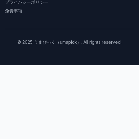
プライバシーポリシー
免責事項
© 2025 うまぴっく（umapick）. All rights reserved.