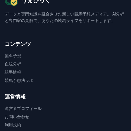
うまぴっく
データと専門知識を融合させた新しい競馬予想メディア。 AI分析
と専門家の見解で、あなたの競馬ライフをサポートします。
コンテンツ
無料予想
血統分析
騎手情報
競馬予想法ラボ
運営情報
運営者プロフィール
お問い合わせ
利用規約