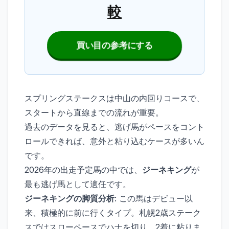
較
買い目の参考にする
スプリングステークスは中山の内回りコースで、
スタートから直線までの流れが重要。
過去のデータを見ると、逃げ馬がペースをコント
ロールできれば、意外と粘り込むケースが多いん
です。
2026年の出走予定馬の中では、
ジーネキング
が
最も逃げ馬として適任です。
ジーネキングの脚質分析
: この馬はデビュー以
来、積極的に前に行くタイプ。札幌2歳ステーク
スではスローペースでハナを切り、2着に粘りま