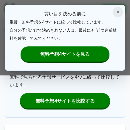
うまぴっく
ログイン
新規登録
✕
買い目を決める前に
重賞・無料予想を4サイトに絞って比較しています。
ホ
2026年オークスは「距離不安」が最大の壁？
ー
news
スターアニスの適性とスタミナ重視の逆転候補
自分の予想だけで決めきれない人は、最後にもう1つ判断材
ム
を徹底分析
料を確認してみてください。
無料予想4サイトを見る
重賞レースの予想材料を増やす
この記事では追い切りや展開を整理していますが、
最後の買い目で迷う人も多いレースです。
無料で見られる予想サービスを4つに絞って比較して
います。
無料予想4サイトを比較する