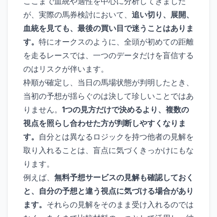
ここまで血統や適性を中心に分析してきました
が、実際の馬券検討において、
追い切り、展開、
血統を見ても、最後の買い目で迷うことはありま
す。
特にオークスのように、全頭が初めての距離
を走るレースでは、一つのデータだけを盲信する
のはリスクが伴います。
枠順が確定し、当日の馬場状態が判明したとき、
当初の予想が揺らぐのは決して珍しいことではあ
りません。
1つの見方だけで決めるより、複数の
視点を照らし合わせた方が判断しやすくなりま
す。
自分とは異なるロジックを持つ他者の見解を
取り入れることは、盲点に気づくきっかけにもな
ります。
例えば、
無料予想サービスの見解も確認しておく
と、自分の予想と違う視点に気づける場合があり
ます。
それらの見解をそのまま受け入れるのでは