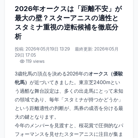
2026年オークスは「距離不安」が
最大の壁？スターアニスの適性と
スタミナ重視の逆転候補を徹底分
析
投稿:
2026年05月19日 13:29
最終更新:
2026年05月
29日 17:05
119
views
3歳牝馬の頂点を決める2026年の
オークス（優駿
牝馬）
が近づいてきました。東京芝2400mとい
う過酷な舞台設定は、多くの出走馬にとって未知
の領域であり、毎年「スタミナが持つかどうか」
という距離適性の判断が、馬券の成否を分ける最
大の鍵となります。
今年のメンバーを見渡すと、桜花賞で圧倒的なパ
フォーマンスを見せたスターアニスに注目が集ま