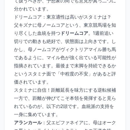
て扱うべきか、予想家の間でも意見が真っ二つに
分かれています。
ドリームコア：東京適性は高いがスタミナは？
父キズナに母ノームコアという、東京競馬場を知
り尽くした血統を持つ
ドリームコア
。1週前追い
切りでの動きも絶好で、状態面は上向きです。し
かし、母ノームコアがヴィクトリアマイル勝ち馬
であるように、マイル色が強く出ている可能性が
指摘されています。最後まで末脚を持続できるか
というスタミナ面で「中程度の不安」があると評
価されています。
スタミナに自信！距離延長を味方にする逆転候補
一方で、距離が伸びてこそ本領を発揮すると見ら
れているのが、以下の2頭です。血統派の支持を
一身に集めています。
アランカール
：父エピファネイアに、母はオーク