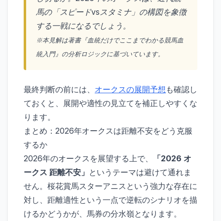
馬の「スピードvsスタミナ」の構図を象徴
する一戦になるでしょう。
※本見解は著書『血統だけでここまでわかる競馬血
統入門』の分析ロジックに基づいています。
最終判断の前には、
オークスの展開予想
も確認し
ておくと、展開や適性の見立てを補正しやすくな
ります。
まとめ：2026年オークスは距離不安をどう克服
するか
2026年のオークスを展望する上で、
「2026 オ
ークス 距離不安」
というテーマは避けて通れま
せん。桜花賞馬スターアニスという強力な存在に
対し、距離適性という一点で逆転のシナリオを描
けるかどうかが、馬券の分水嶺となります。