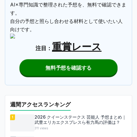
AI×専門知識で整理された予想を、無料で確認できま
す。
自分の予想と照らし合わせる材料として使いたい人
向けです。
重賞レース
注目：
無料予想を確認する
週間アクセスランキング
2026 クイーンステークス 芸能人 予想まとめ｜
1
武豊エリカエクスプレスら有力馬の評価は？
311
views