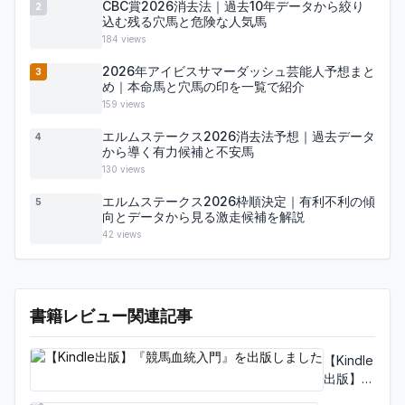
CBC賞2026消去法｜過去10年データから絞り
2
込む残る穴馬と危険な人気馬
184
views
2026年アイビスサマーダッシュ芸能人予想まと
3
め｜本命馬と穴馬の印を一覧で紹介
159
views
エルムステークス2026消去法予想｜過去データ
4
から導く有力候補と不安馬
130
views
エルムステークス2026枠順決定｜有利不利の傾
5
向とデータから見る激走候補を解説
42
views
書籍レビュー関連記事
【Kindle
出版】
『競馬血