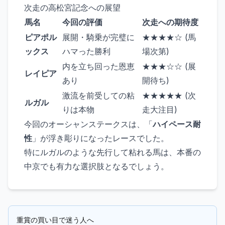
次走の高松宮記念への展望
馬名
今回の評価
次走への期待度
ピアポル
展開・騎乗が完璧に
★★★★☆ (馬
ックス
ハマった勝利
場次第)
内を立ち回った恩恵
★★★☆☆ (展
レイピア
あり
開待ち)
激流を前受しての粘
★★★★★ (次
ルガル
りは本物
走大注目)
今回のオーシャンステークスは、「
ハイペース耐
性
」が浮き彫りになったレースでした。
特にルガルのような先行して粘れる馬は、本番の
中京でも有力な選択肢となるでしょう。
重賞の買い目で迷う人へ