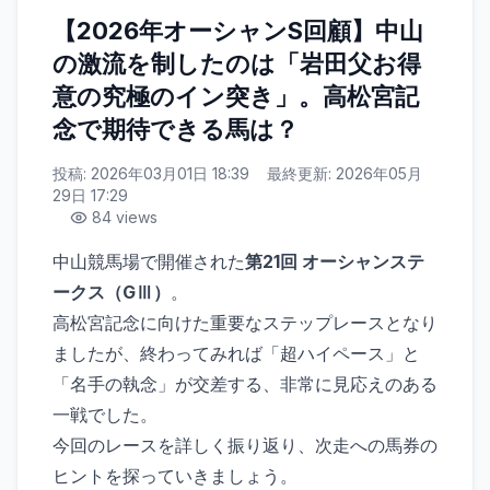
【2026年オーシャンS回顧】中山
の激流を制したのは「岩田父お得
意の究極のイン突き」。高松宮記
念で期待できる馬は？
投稿:
2026年03月01日 18:39
最終更新:
2026年05月
29日 17:29
84
views
中山競馬場で開催された
第21回 オーシャンステ
ークス（GⅢ）
。
高松宮記念に向けた重要なステップレースとなり
ましたが、終わってみれば「超ハイペース」と
「名手の執念」が交差する、非常に見応えのある
一戦でした。
今回のレースを詳しく振り返り、次走への馬券の
ヒントを探っていきましょう。