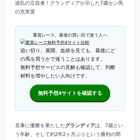
波乱の立役者！グランディアが示した7歳セン馬
の充実度
重賞レース、最後の買い目で迷う人へ
追い切り、展開、血統を見ても、最後にど
の馬を買うかで迷うことはあります。
無料予想サービスの見解も確認して、判断
材料を増やしたい人向けです。
無料予想4サイトを確認する
見事に優勝を果たした
グランディア
は、7歳とい
う年齢、そして約2年2ヶ月ぶりという勝利の間