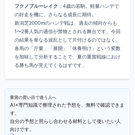
フクノブルーレイク
：4歳の若駒。軽量ハンデで
の好走を機に、さらなる成長に期待。
新潟芝2000mのハンデ戦は、過去の傾向からも
1〜2番人気の過信が禁物とされる舞台です。今回
の結果を単なる波乱として片付けるのではなく、
各馬の「斤量」「展開」「休養明け」という変数
を加味して分析することで、夏の重賞戦線におけ
る勝ち馬が見えてくるはずです。
重賞の買い目で迷う人へ
AI×専門知識で整理された予想を、無料で確認できま
す。
自分の予想と照らし合わせる材料として使いたい人
向けです。