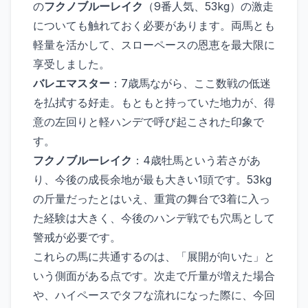
の
フクノブルーレイク
（9番人気、53kg）の激走
についても触れておく必要があります。両馬とも
軽量を活かして、スローペースの恩恵を最大限に
享受しました。
バレエマスター
：7歳馬ながら、ここ数戦の低迷
を払拭する好走。もともと持っていた地力が、得
意の左回りと軽ハンデで呼び起こされた印象で
す。
フクノブルーレイク
：4歳牡馬という若さがあ
り、今後の成長余地が最も大きい1頭です。53kg
の斤量だったとはいえ、重賞の舞台で3着に入っ
た経験は大きく、今後のハンデ戦でも穴馬として
警戒が必要です。
これらの馬に共通するのは、「展開が向いた」と
いう側面がある点です。次走で斤量が増えた場合
や、ハイペースでタフな流れになった際に、今回