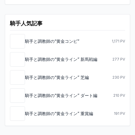
ンシャル分析
騎手人気記事
騎手と調教師の“黄金コンビ”
1,171
PV
騎手と調教師の“黄金ライン” 新馬戦編
277
PV
騎手と調教師の“黄金ライン” 芝編
230
PV
騎手と調教師の“黄金ライン” ダート編
210
PV
騎手と調教師の“黄金ライン” 重賞編
191
PV