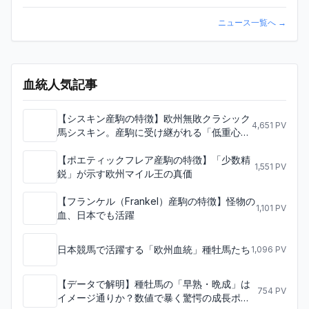
ニュース一覧へ
→
血統人気記事
【シスキン産駒の特徴】欧州無敗クラシック
4,651
PV
馬シスキン。産駒に受け継がれる「低重心の
スピード」と日本への適性
【ポエティックフレア産駒の特徴】「少数精
1,551
PV
鋭」が示す欧州マイル王の真価
【フランケル（Frankel）産駒の特徴】怪物の
1,101
PV
血、日本でも活躍
日本競馬で活躍する「欧州血統」種牡馬たち
1,096
PV
【データで解明】種牡馬の「早熟・晩成」は
754
PV
イメージ通りか？数値で暴く驚愕の成長ポテ