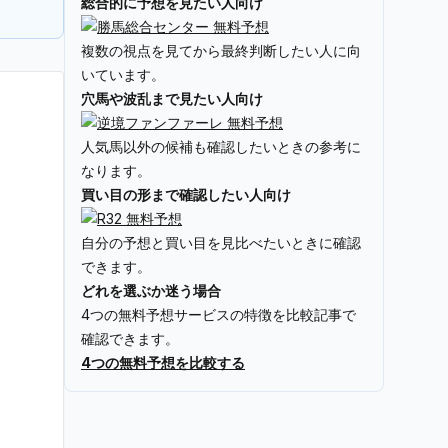
総合的に予想を見たい人向け
の
違
複数の視点を見てから最終判断したい人に向
い
と
いています。
ラ
穴馬や波乱まで見たい人向け
ッ
プ
人気馬以外の候補も確認したいときの参考に
の
なります。
変
化
買い目の形まで確認したい人向け
自分の予想と買い目を見比べたいときに確認
できます。
どれを選ぶか迷う場合
4つの無料予想サービスの特徴を比較記事で
確認できます。
4つの無料予想を比較する