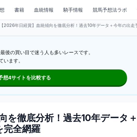
想
書籍
血統情報
騎手情報
競馬予想法ラボ
【2026年日経賞】血統傾向を徹底分析！過去10年データ＋今年の出
、最後の買い目で迷う人も多いレースです。
ています。
予想4サイトを比較する
傾向を徹底分析！過去10年データ
を完全網羅