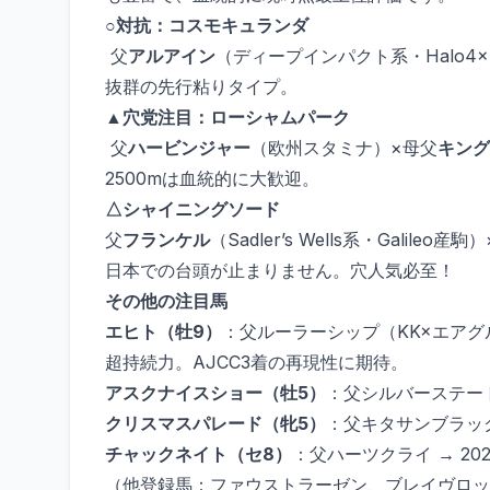
○対抗：コスモキュランダ
父
アルアイン
（ディープインパクト系・Halo4×
抜群の先行粘りタイプ。
▲穴党注目：ローシャムパーク
父
ハービンジャー
（欧州スタミナ）×母父
キング
2500mは血統的に大歓迎。
△シャイニングソード
父
フランケル
（Sadler’s Wells系・Galileo産駒
日本での台頭が止まりません。穴人気必至！
その他の注目馬
エヒト（牡9）
：父ルーラーシップ（KK×エアグ
超持続力。AJCC3着の再現性に期待。
アスクナイスショー（牡5）
：父シルバーステート
クリスマスパレード（牝5）
：父キタサンブラック
チャックネイト（セ8）
：父ハーツクライ → 2
（他登録馬：ファウストラーゼン、ブレイヴロッ