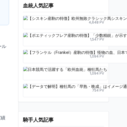
血統人気記事
4,648
PV
1,547
PV
ール
1,094
PV
日
1,094
PV
本
競
馬
754
PV
で
活
躍
す
る
実績
騎手人気記事
「欧