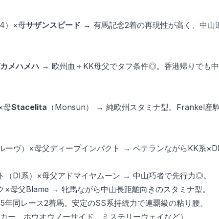
4）×母
サザンスピード
→ 有馬記念2着の再現性が高く、中山
カメハメハ
→ 欧州血＋KK母父でタフ条件◎。香港帰りでも
）×母
Stacelita
（Monsun） → 純欧州スタミナ型。Frankel産
ルーヴ）×母父ディープインパクト → ベテランながらKK系×D
（DI系）×母父アドマイヤムーン → 中山巧者で先行力◎。
×母父Blame → 牝馬ながら中山長距離向きのスタミナ型。
025年同レース2着馬。安定のSS系持続力で連覇級の粘り腰。
カー、ホウオウノーサイド、ミステリーウェイなど）